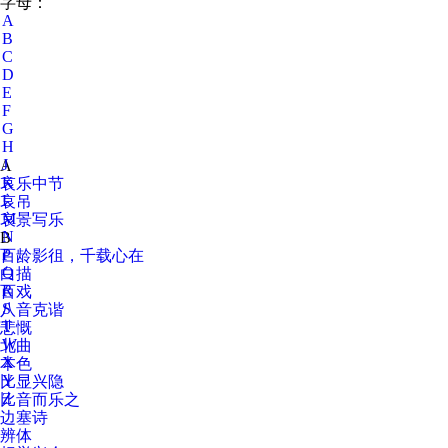
字母：
A
B
C
D
E
F
G
H
J
A
K
哀乐中节
L
哀吊
M
哀景写乐
N
B
P
百龄影徂，千载心在
Q
白描
R
百戏
S
八音克谐
T
悲慨
W
北曲
X
本色
Y
比显兴隐
Z
比音而乐之
边塞诗
辨体