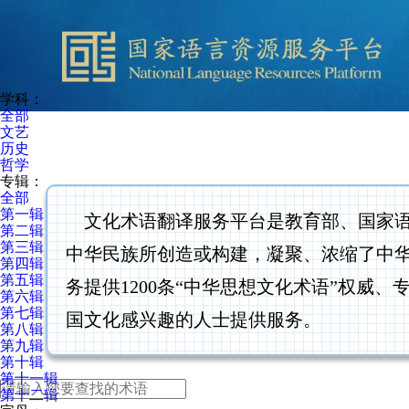
学科：
全部
文艺
历史
哲学
专辑：
全部
第一辑
文化术语翻译服务平台是教育部、国家语委
第二辑
第三辑
中华民族所创造或构建，凝聚、浓缩了中
第四辑
第五辑
务提供1200条“中华思想文化术语”权
第六辑
第七辑
国文化感兴趣的人士提供服务。
第八辑
第九辑
第十辑
第十一辑
第十二辑