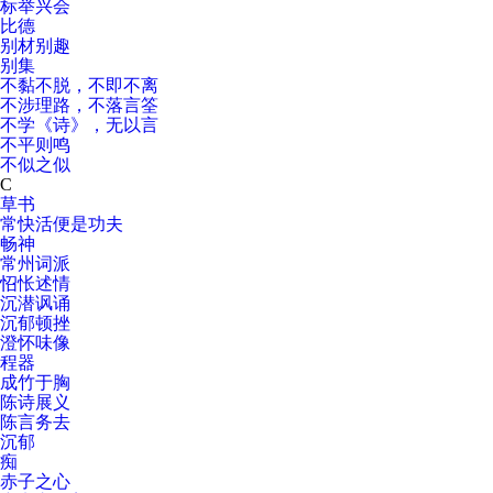
标举兴会
比德
别材别趣
别集
不黏不脱，不即不离
不涉理路，不落言筌
不学《诗》，无以言
不平则鸣
不似之似
C
草书
常快活便是功夫
畅神
常州词派
怊怅述情
沉潜讽诵
沉郁顿挫
澄怀味像
程器
成竹于胸
陈诗展义
陈言务去
沉郁
痴
赤子之心