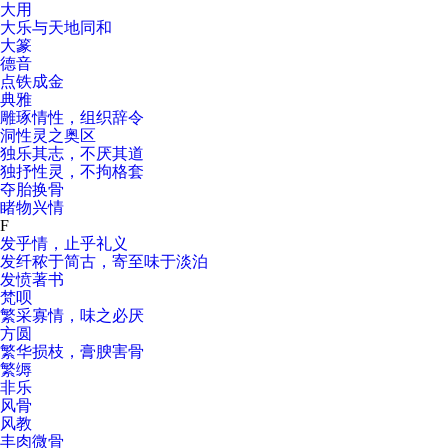
大用
大乐与天地同和
大篆
德音
点铁成金
典雅
雕琢情性，组织辞令
洞性灵之奥区
独乐其志，不厌其道
独抒性灵，不拘格套
夺胎换骨
睹物兴情
F
发乎情，止乎礼义
发纤秾于简古，寄至味于淡泊
发愤著书
梵呗
繁采寡情，味之必厌
方圆
繁华损枝，膏腴害骨
繁缛
非乐
风骨
风教
丰肉微骨