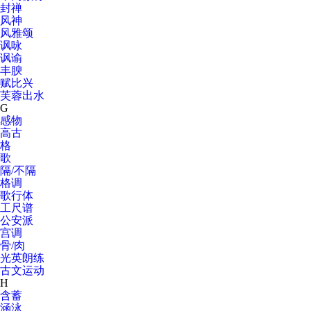
封禅
风神
风雅颂
讽咏
讽谕
丰腴
赋比兴
芙蓉出水
G
感物
高古
格
歌
隔/不隔
格调
歌行体
工尺谱
公安派
宫调
骨/肉
光英朗练
古文运动
H
含蓄
涵泳