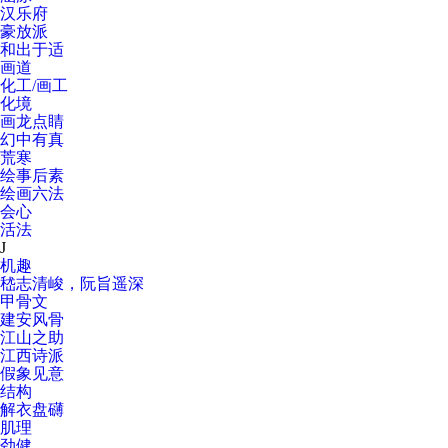
汉乐府
豪放派
和出于适
画道
化工/画工
化境
画龙点睛
幻中有真
荒寒
绘事后素
绘画六法
会心
活法
J
机趣
嵇志清峻，阮旨遥深
甲骨文
建安风骨
江山之助
江西诗派
假象见意
结构
解衣盘礴
肌理
劲健