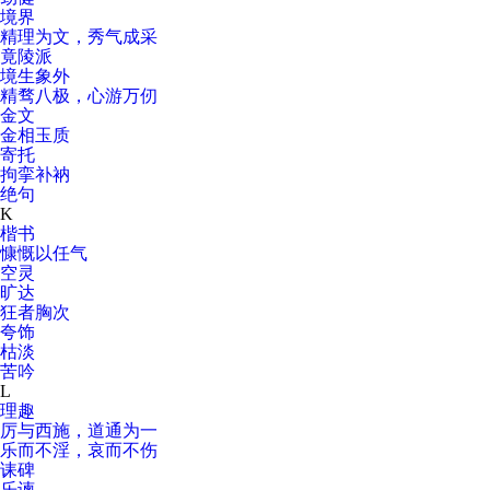
境界
精理为文，秀气成采
竟陵派
境生象外
精骛八极，心游万仞
金文
金相玉质
寄托
拘挛补衲
绝句
K
楷书
慷慨以任气
空灵
旷达
狂者胸次
夸饰
枯淡
苦吟
L
理趣
厉与西施，道通为一
乐而不淫，哀而不伤
诔碑
乐谏