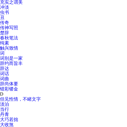
充实之谓美
冲淡
虫书
丑
传奇
传神写照
楚辞
春秋笔法
纯素
触兴致情
词
词别是一家
辞约而旨丰
辞达
词话
词曲
辞尚体要
错彩镂金
D
但见性情，不睹文字
淡泊
当行
丹青
大巧若拙
大收煞