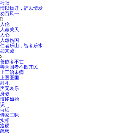
巧拙
情以物迁，辞以情发
劝百风一
R
人伦
人命关天
人心
人怨伤国
仁者乐山，智者乐水
如来藏
S
善败者不亡
善为国者不欺其民
上工治未病
上医医国
射礼
声无哀乐
身教
慎终如始
识
诗话
诗家三昧
实相
瘦硬
疏密