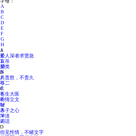
字母：
A
B
C
D
E
F
G
H
J
A
K
爱人深者求贤急
L
哀吊
M
爱类
N
B
P
兵贵胜，不贵久
Q
不二
R
C
S
苍生大医
T
称情立文
W
耻
X
赤子之心
Y
冲淡
Z
词话
D
但见性情，不睹文字