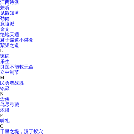
江西诗派
兼听
见微知著
劲健
竟陵派
金文
绝地天通
君子谋道不谋食
絜矩之道
L
诔碑
乐生
良医不能救无命
立中制节
M
民勇者战胜
铭箴
N
念佛
鸟尽弓藏
浓淡
P
聘礼
Q
千里之堤，溃于蚁穴