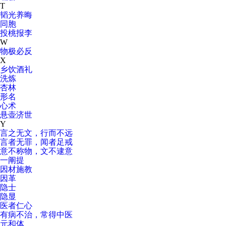
T
韬光养晦
同胞
投桃报李
W
物极必反
X
乡饮酒礼
洗炼
杏林
形名
心术
悬壶济世
Y
言之无文，行而不远
言者无罪，闻者足戒
意不称物，文不逮意
一阐提
因材施教
因革
隐士
隐显
医者仁心
有病不治，常得中医
元和体