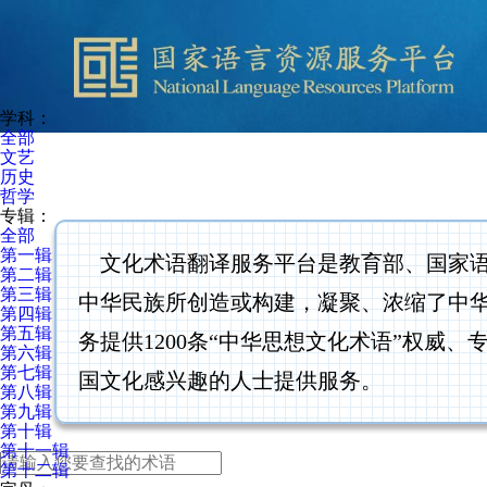
学科：
全部
文艺
历史
哲学
专辑：
全部
第一辑
文化术语翻译服务平台是教育部、国家语委
第二辑
第三辑
中华民族所创造或构建，凝聚、浓缩了中
第四辑
第五辑
务提供1200条“中华思想文化术语”权
第六辑
第七辑
国文化感兴趣的人士提供服务。
第八辑
第九辑
第十辑
第十一辑
第十二辑