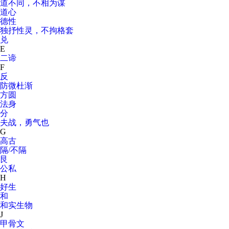
道不同，不相为谋
道心
德性
独抒性灵，不拘格套
兑
E
二谛
F
反
防微杜渐
方圆
法身
分
夫战，勇气也
G
高古
隔/不隔
艮
公私
H
好生
和
和实生物
J
甲骨文