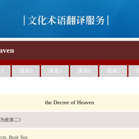
aven
3
译本4
译本5
译本6
译本7
the Decree of Heaven
为政第二》
ects, Book Two