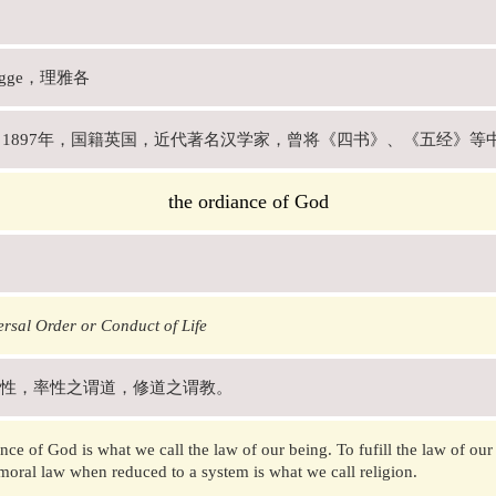
Legge，理雅各
年－1897年，国籍英国，近代著名汉学家，曾将《四书》、《五经》
the ordiance of God
rsal Order or Conduct of Life
性，率性之谓道，修道之谓教。
nce of God is what we call the law of our being. To fufill the law of our
moral law when reduced to a system is what we call religion.