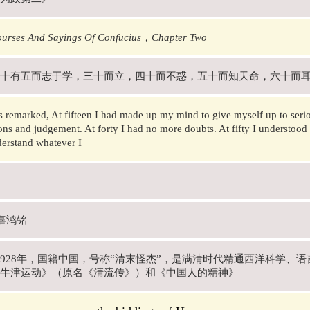
ourses And Sayings Of Confucius，Chapter Two
十有五而志于学，三十而立，四十而不惑，五十而知天命，六十而
 remarked, At fifteen I had made up my mind to give myself up to seriou
ns and judgement. At forty I had no more doubts. At fifty I understood th
erstand whatever I
 辜鸿铭
年-1928年，国籍中国，号称“清末怪杰”，是满清时代精通西洋科学
牛津运动》（原名《清流传》）和《中国人的精神》