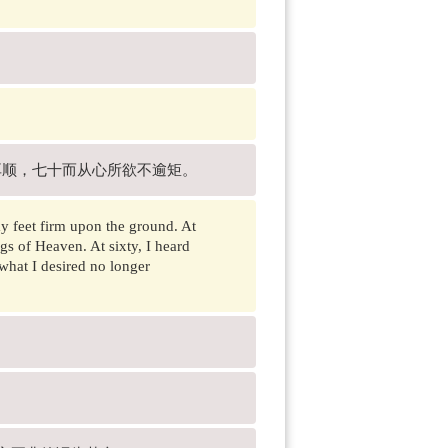
耳顺，七十而从心所欲不逾矩。
 my feet firm upon the ground. At
ngs of Heaven. At sixty, I heard
 what I desired no longer