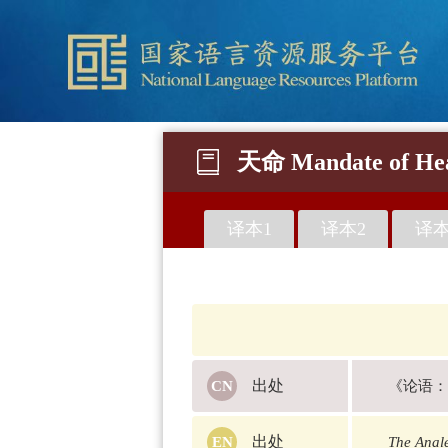
天命 Mandate of He
译本1
译本2
译本
出处
《论语：
出处
The Anal