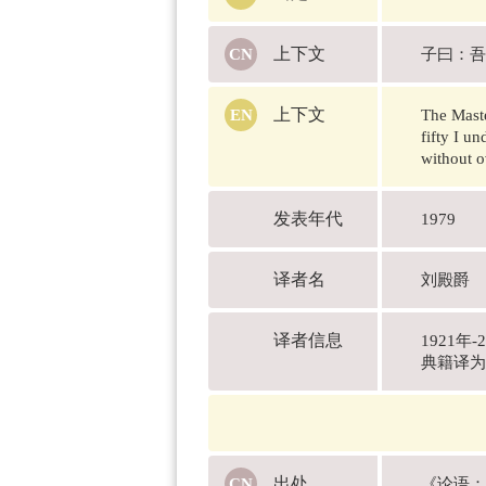
上下文
子曰：吾
上下文
The Master
fifty I u
without o
发表年代
1979
译者名
刘殿爵
译者信息
1921
典籍译为
出处
《论语：