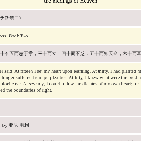
the biddings of Heaven
为政第二》
ects, Book Two
十有五而志于学，三十而立，四十而不惑，五十而知天命，六十而
r said, At fifteen I set my heart upon learning. At thirty, I had planted
no longer suffered from perplexities. At fifty, I knew what were the biddi
 docile ear. At seventy, I could follow the dictates of my own heart; for
ed the boundaries of right.
Waley 亚瑟·韦利