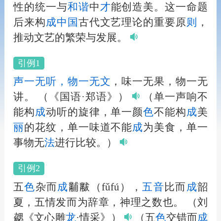
性的统一与
和
谐
中
才
能创造美。这一命题
后来构
成
中国
古代文艺理论的重要原
则
，
推动文艺的繁荣与发展。
引例1
声一无听，物一无文
，味一无果，物一无
讲。
（《国语·郑语》）
（单一声响不
能构
成
动听的旋律，单一颜
色
不能构
成
美
丽
的花纹，单一味道不能
成
为美食，单一
事物无
法
进行比较。）
引例2
五
色
杂而
成
黼黻（fǔfú），
五
音
比而
成
韶
夏，五情发而为辞章，神理之数也。
（刘
勰《文心雕
龙
·情采》）
（五
色
交错而
成