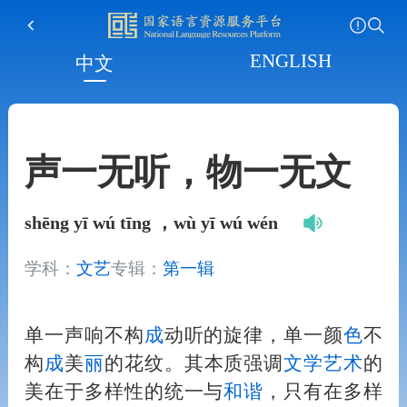
ENGLISH
中文
声一无听，物一无文
shēng yī wú tīng ，wù yī wú wén
学科：
文艺
专辑：
第一辑
单一声响不构
成
动听的旋律，单一颜
色
不
构
成
美
丽
的花纹。其本质强调
文学
艺术
的
美在于多样性的统一与
和
谐
，只有在多样