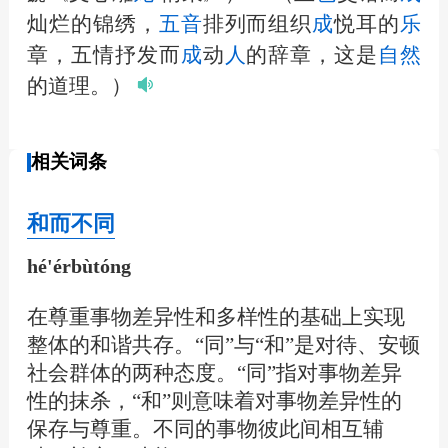
灿烂的锦绣，
五
音
排列而组织
成
悦耳的
乐
章，五情抒发而
成
动
人
的辞章，这是
自然
的道理。）
相关词条
和而不同
hé'érbùtóng
在尊重事物差异性和多样性的基础上实现
整体的和谐共存。“同”与“和”是对待、安顿
社会群体的两种态度。“同”指对事物差异
性的抹杀，“和”则意味着对事物差异性的
保存与尊重。不同的事物彼此间相互辅