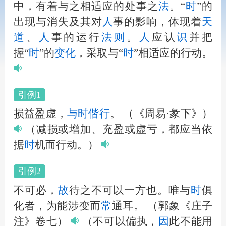
中，有着与之相适应的处事之
法
。“
时
”的
出现与消失及其对
人
事的影响，体现着
天
道
、
人
事的运行
法
则
。
人
应认
识
并把
握“
时
”的
变化
，采取与“
时
”相适应的行动。
引例1
损益盈虚，
与
时
偕行
。
（《周易·彖下》）
（减损或增加、充盈或虚亏，都应当依
据
时
机而行动。）
引例2
不可必，
故
待之不可以一方也。唯与
时
俱
化者，为能涉变而
常
通耳。
（郭象《庄子
注》卷七）
（不可以偏执，
因
此不能用