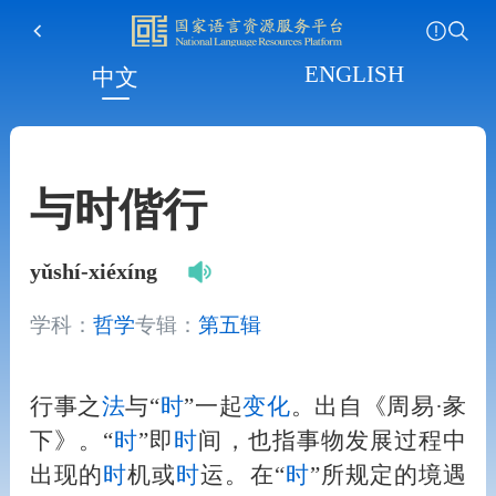
ENGLISH
中文
与时偕行
yǔshí-xiéxíng
学科：
哲学
专辑：
第五辑
行事之
法
与“
时
”一起
变化
。出自《周易·彖
下》。“
时
”即
时
间，也指事物发展过程中
出现的
时
机或
时
运。在“
时
”所规定的境遇