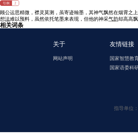
引例
2
顾公运思精微，襟灵莫测，虽寄迹翰墨，其神气飘然在烟霄之
想
法
难以预料，虽然依托笔墨来表现，但他的神采
气
韵
却高高飘
相关词条
关于
友情链接
网站声明
国家智慧教
国家语委科
指导单位