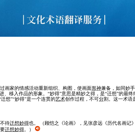
过画家的情感活动重新组织、构图，使画面
形神
兼备，如同妙手
进、移入作品的形象。“妙得”意思是精妙之得，是“迁想”的最终
迁想”“妙得”是一个连贯的
艺术
创作过程，不可
分
割。这一术语
不待
迁想妙得
也。
（顾恺之《论画》，见张彦远《历代名画记
要
迁想妙得
。）