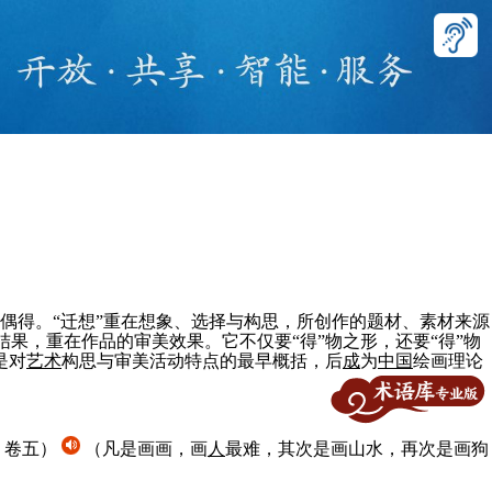
偶得。“迁想”重在想象、选择与构思，所创作的题材、素材来源
结果，重在作品的审美效果。它不仅要“得”物之形，还要“得”物
是对
艺术
构思与审美活动特点的最早概括，后
成
为
中国
绘画理论
》卷五）
（凡是画画，画
人
最难，其次是画山水，再次是画狗