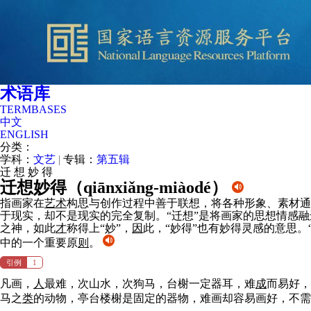
术语库
TERMBASES
中文
ENGLISH
分类：
学科：
文艺
|
专辑：
第五辑
迁
想
妙
得
迁想妙得（
qiānxiǎng-miàodé
）
指画家在
艺术
构思与创作过程中善于联想，将各种形象、素材通
于现实，却不是现实的完全复制。“迁想”是将画家的思想情感融
之神，如此
才
称得上“妙”，
因
此，“妙得”也有妙得灵感的意思。“
中的一个重要原
则
。
引例
1
凡画，
人
最难，次山水，次狗马，台榭一定器耳，难
成
而易好，
马之
类
的动物，亭台楼榭是固定的器物，难画却容易画好，不需