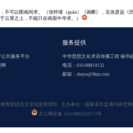
上，不可以图画间求。
（张怀瓘（guàn）《画断》，见张彦远《
于云霄之上，不能只在画面中寻求。）
服务提供
育公共服务平台
中华思想文化术语传播工程 秘书
研网
电话：010-88819132
邮箱：shuyu@fltrp.com
：教育部语言文字信息管理司 主办单位：国家语言监测与研究网
京公网安备 11010802039713号