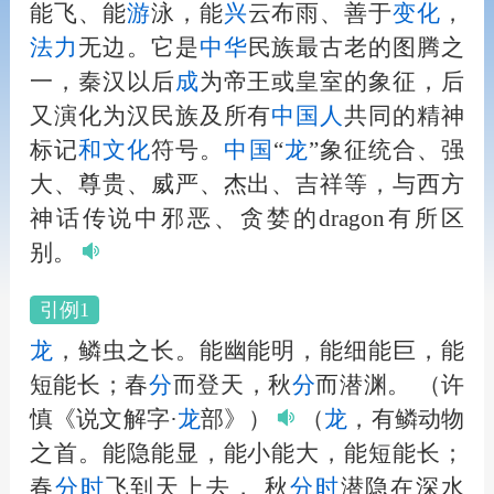
能飞、能
游
泳，能
兴
云布雨、善于
变化
，
法
力
无边。它是
中华
民族最古老的图腾之
一，秦汉以后
成
为帝王或皇室的象征，后
又演化为汉民族及所有
中国
人
共同的精神
标记
和
文化
符号。
中国
“
龙
”象征统合、强
大、尊贵、威严、杰出、吉祥等，与西方
神话传说中邪恶、贪婪的dragon有所区
别。
引例1
龙
，鳞虫之长。能幽能明，能细能巨，能
短能长；春
分
而登天，秋
分
而潜渊。
（许
慎《说文解字·
龙
部》）
（
龙
，有鳞动物
之首。能隐能显，能小能大，能短能长；
春
分
时
飞到天上去， 秋
分
时
潜隐在深水