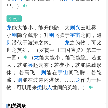
里。）
引例2
龙
能大能小，能升能隐。大
则
兴
云吐雾，
小
则
隐介藏形；升
则
飞腾于
宇宙
之间，隐
则
潜伏于波涛之内。……
龙
之为物，可比
世之英雄。
（罗贯中《三国演义》第二十
一回）
（
龙
能大能小，能飞能隐。若变
大，就能
兴
起云雾；若变小，就能隐藏形
体； 若高飞，
则
能在
宇宙
间飞腾；若隐
藏，
则
能在波涛内潜伏。……
龙
作为一种
物，可以用来
类
比
人
世间的英雄。）
相关词条