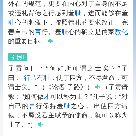
外在的规范，更要在内心对于自身的不足
或违礼背德之行感到羞
耻
，进而能够在羞
耻
心的刺激下，按照德礼的要求改正、完
善自己的
言
行。羞
耻
心的确立是儒家
教化
的重要目标。
引例1
子贡问曰：“何如斯可谓之士矣？”子
曰：“
行己有
耻
，使于四方，不辱君命，可
谓士矣。”
（《论语·子路》）
（子贡请
教：“如何做
才
可以称为士？”孔子说：“对
自己的
言
行保持羞
耻
之心， 出使四方诸
侯，不辱没君主赋予的使命，就可以称为
士了。”）