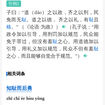
引例2
子曰：“道（dǎo）之以政，齐之以刑，民
免而无
耻
。道之以德， 齐之以礼，有
耻
且
格
。”
（《论语·为政》）
（孔子说：“用
政令加以引导，用刑罚加以规范，民众能
免于罪过，但没有羞
耻
之心。用道德加以
引导，用礼义加以规范，民众不但有羞
耻
之心，而且能够自觉合于规范。”）
相关词条
知耻而后勇
zhī chǐ ér hòu yǒng