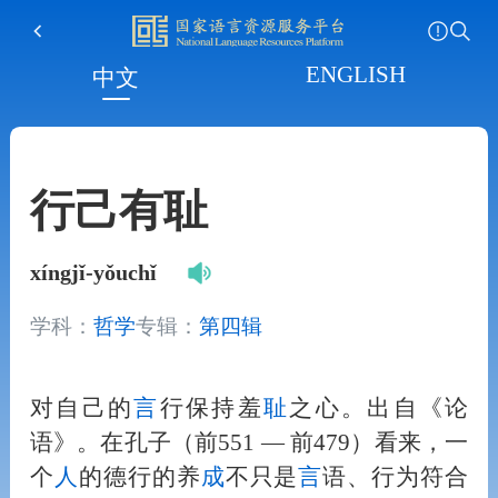
ENGLISH
中文
行己有耻
xíngjǐ-yǒuchǐ
学科：
哲学
专辑：
第四辑
对自己的
言
行保持羞
耻
之心。出自《论
语》。在孔子（前551 — 前479）看来，一
个
人
的德行的养
成
不只是
言
语、行为符合