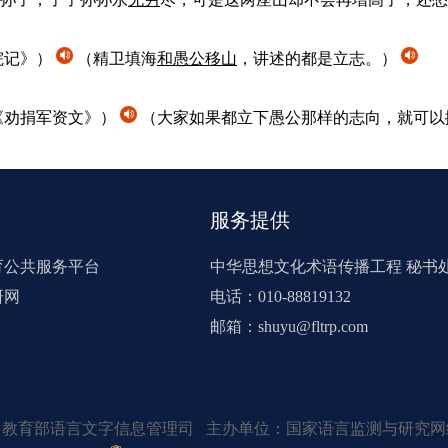
院记》）
（精卫填海
和
愚公移山
，讲述的都是立志。）
《劝捐军资文》）
（大家如果都立下愚公那样的志向，就可以
服务提供
育公共服务平台
中华思想文化术语传播工程 秘书
研网
电话：010-88819132
邮箱：shuyu@fltrp.com
：教育部语言文字信息管理司 主办单位：国家语言监测与研究网