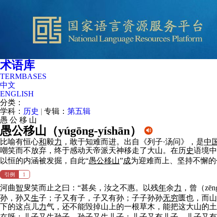
术语库
TERMBASES
中文
ENGLISH
分类：
学科：
历史
|
专辑：
第五辑
愚
公
移
山
愚公移山（
yúgōng-yíshān
）
比喻有恒心
和
毅
力
，敢于知难而进。出自《列子·汤问》，是
中
嘲笑而不放弃，终于感动天帝派天神移走了大山。在历
史
语境中
以恒的内涵被发掘，自此“
愚公移山
”
成
为迎难而上、坚持不懈
引例
1
河曲
智
叟笑而止之曰：“甚矣，汝之不惠。以残
年
余
力
，曾（z
孙，孙又
生
子；子又有子，子又有孙；子子孙孙
无穷
匮也，而山
下的这点儿
力
气，还不能毁掉山上的一根草木，能把这大山的土
在呀；儿子又
生
孙子，孙子又
生
儿子；儿子又有儿子，儿子又有