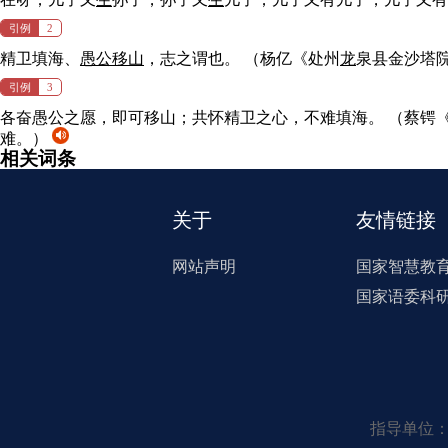
引例
2
精卫填海、
愚公移山
，志之谓也。
（杨亿《处州
龙
泉县金沙塔
引例
3
各奋愚公之愿，即可移山；共怀精卫之心，不难填海。
（蔡锷
难。）
相关词条
关于
友情链接
网站声明
国家智慧教
国家语委科
指导单位