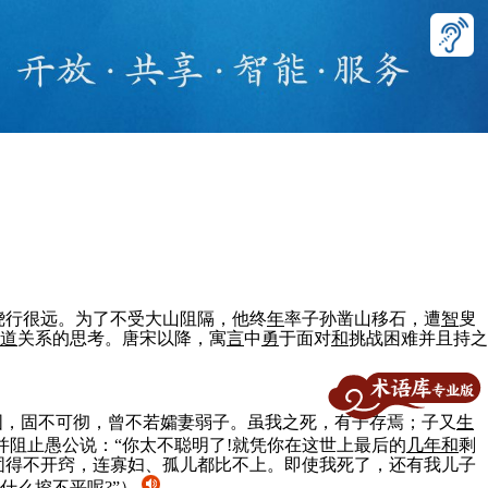
绕行很远。为了不受大山阻隔，他终
年
率子孙凿山移石，遭
智
叟
道
关系的思考。唐宋以降，寓
言
中
勇
于面对
和
挑战困难并且持之
之固，固不可彻，曾不若孀妻弱子。虽我之死，有子存焉；子又
生
并阻止愚公说：“你太不聪明了!就凭你在这世上最后的
几
年
和
剩
固得不开窍，连寡妇、孤儿都比不上。即使我死了，还有我儿子
什么挖不平呢?”）