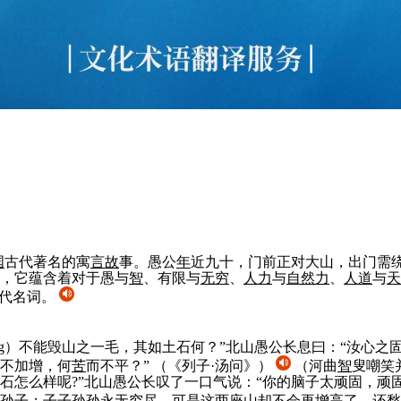
国
古代著名的寓
言
故
事。愚公
年
近九十，门前正对大山，出门需
，它蕴含着对于愚与
智
、有限与
无穷
、
人
力
与
自然
力
、
人
道
与
天
的代名词。
ēng）不能毁山之一毛，其如土石何？”北山愚公长息曰：“汝心
不加增，何
苦
而不平？”
（《列子·汤问》）
（河曲
智
叟嘲笑
石怎么样呢?”北山愚公长叹了一口气说：“你的脑子太顽固，顽
孙子；子子孙孙永
无穷
尽，可是这两座山却不会再增高了，还愁