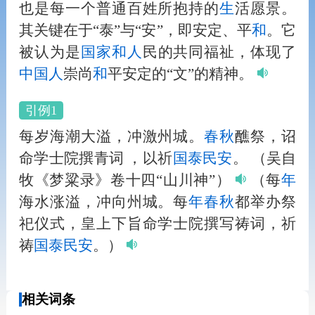
也是每一个普通百姓所抱持的
生
活愿景。
其关键在于“泰”与“安”，即安定、平
和
。它
被认为是
国家
和
人
民的共同福祉，体现了
中国
人
崇尚
和
平安定的“文”的精神。
引例1
每岁海潮大溢，冲激州城。
春秋
醮祭，诏
命学士院撰青词 ，以祈
国泰民安
。
（吴自
牧《梦粱录》卷十四“山川神”）
（每
年
海水涨溢，冲向州城。每
年
春秋
都举办祭
祀仪式，皇上下旨命学士院撰写祷词，祈
祷
国泰民安
。）
相关词条