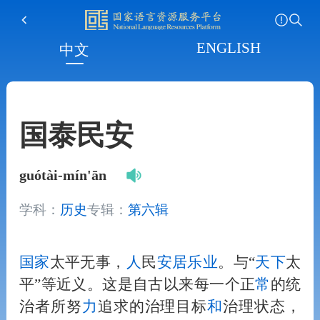
ENGLISH
中文
国泰民安
guótài-mín'ān
学科：
历史
专辑：
第六辑
国家
太平无事，
人
民
安居
乐
业
。与“
天下
太
平”等近义。这是自古以来每一个正
常
的统
治者所努
力
追求的治理目标
和
治理状态，