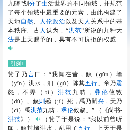
九畴”划
分
了
生
活世界的不同领域，并规范
了每个领域中最重要的元素，由此构建了
天地
自然
、
人
伦
政治
以及天
人
关系中的基
本秩序。古
人
认为，“
洪范
”所说的九种大
法
是上天赐予的，具有不可抗拒的权威。
引例1
箕子乃
言
曰：“我闻在昔，鲧（ɡǔn）堙
（yīn）洪水，汩（ɡǔ）陈其
五行
。帝乃
震
怒，不畀（bì）
洪范
九畴，
彝伦
攸斁
（dù）。鲧
则
殛（jí）死，禹乃嗣
兴
，天乃
（cì）禹
洪范
九畴，
彝伦
攸叙。”
（《尚书•
洪范
》）
（箕子于是说：“我以前曾听
闻，鲧封堵洪水，乱用了
五行
。上天于是