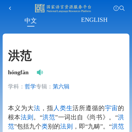
ENGLISH
中文
洪范
hóngfàn
学科：
哲学
专辑：
第六辑
本义为大
法
，指
人
类
生
活所遵循的
宇宙
的
根本
法
则
。“
洪范
”一词出自《尚书》。“
洪
范
”包括九个
类
别的
法
则
，即“九畴”。“
洪范