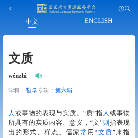
ENGLISH
中文
文质
wénzhì
学科：
哲学
专辑：
第六辑
人
或事物的表现与实质。“质”指
人
或事物
所具有的实质内容、意义，“文”
则
指表现
出的形式、样态。儒家
常
用“
文质
”来指