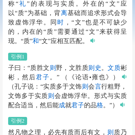
称“
礼
”的表现与实质。外在的“文”应
以“质”为基础，背
离
基础而追求形式会导
致虚饰浮华。同
时
，“文”也是不可缺少
的，内在的“质”需要通过“文”来获得呈
现。“质”
和
“文”应相互匹配。
引例1
子曰：“质胜文
则
野，文胜质
则
史
。
文质
彬
彬，然后
君子
。”
（《论语•雍也》）
（孔子说：“实质多于文饰
则
会
言
行粗野，
文饰多于实质
则
会虚饰浮华。形式与实质
配合适当，然后能
成
就
君子
的品
格
。”）
引例2
然凡物之理，必先有质而后有文，
则
质乃