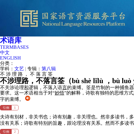
术语库
TERMBASES
中文
ENGLISH
分类：
学科：
文艺
|
专辑：
第八辑
不
涉
理
路
，
不
落
言
筌
不涉理路，不落言筌（
bù shè lǐlù ，bù luò
不关涉论理
和
逻辑，不落入语
言
的束缚。筌是竹制的一种捕鱼器
要求。这一术语相当于对“
妙悟
”的解释，诗歌有独特的思维方式
字的束缚。
引例
1
夫诗有别材，非关书也；诗有别趣，非关理也。然非多读书，多
没有关系；诗歌有特别的旨趣，跟论理没有关系。然而不多读书
引例
2