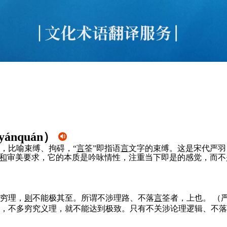
 yánquán
）
，比喻束缚、拘碍，“
言
筌”即指语
言
文字的束缚。这是宋代严羽（
和
审美要求，它的本质是吟咏情性，注重当下即是的感觉，而不
穷理，
则
不能极其至。所谓不涉理路、不落
言
筌者，上也。
（
，不多穷究义理，就不能达到极致。只有不关涉论理逻辑、不落