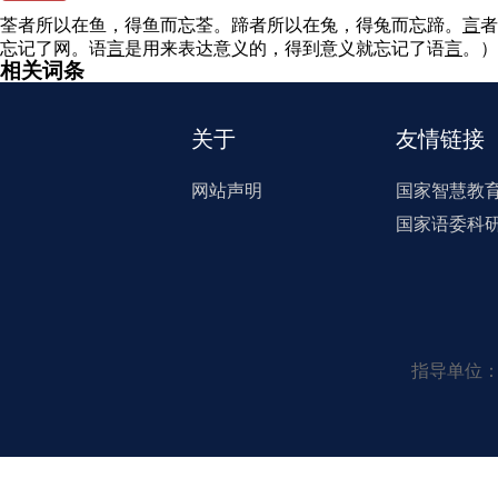
荃者所以在鱼，得鱼而忘荃。蹄者所以在兔，得兔而忘蹄。
言
者
忘记了网。语
言
是用来表达意义的，得到意义就忘记了语
言
。）
相关词条
关于
友情链接
网站声明
国家智慧教
国家语委科
指导单位