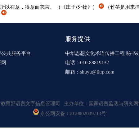
所以在意，得意而忘
言
。
（《庄子•外物》）
（竹筌是用来捕
服务提供
育公共服务平台
中华思想文化术语传播工程 秘书
研网
电话：010-88819132
邮箱：shuyu@fltrp.com
：教育部语言文字信息管理司 主办单位：国家语言监测与研究网
京公网安备 11010802039713号