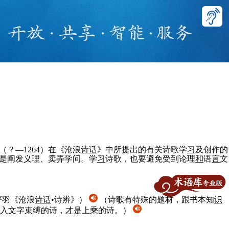
？—1264）在《沧浪
诗话
》中所提出的有关诗歌学
习
及创作的
是阐发义理、卖弄学问。学
习
诗歌，也要避免受到论理
和
语
言
文
严羽《沧浪
诗话
•诗辨》）
（诗歌有特殊的题材，跟书本知
识
入文字束缚的诗，
才
是上乘的诗。）