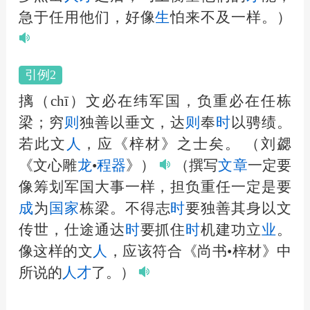
急于任用他们，好像
生
怕来不及一样。）
引例2
摛（chī）文必在纬军国，负重必在任栋
梁；穷
则
独善以垂文，达
则
奉
时
以骋绩。
若此文
人
，应《梓材》之士矣。
（刘勰
《文心雕
龙
•
程器
》）
（撰写
文章
一定要
像筹划军国大事一样，担负重任一定是要
成
为
国家
栋梁。不得志
时
要独善其身以文
传世，仕途通达
时
要抓住
时
机建功立
业
。
像这样的文
人
，应该符合《尚书•梓材》中
所说的
人
才
了。）