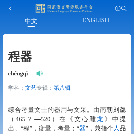
ENGLISH
中文
程器
chéngqì
学科：
文艺
专辑：
第八辑
综合考量文士的器用与文采。由南朝刘勰
（465？—520）在《文心雕
龙
》中提
出。“程”，衡量，考量；“
器
”，兼指个
人
品