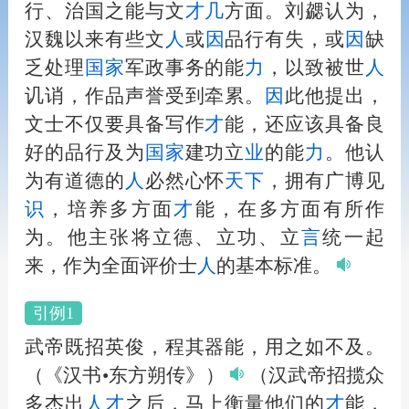
行、治国之能与文
才
几
方面。刘勰认为，
汉魏以来有些文
人
或
因
品行有失，或
因
缺
乏处理
国家
军政事务的能
力
，以致被世
人
讥诮，作品声誉受到牵累。
因
此他提出，
文士不仅要具备写作
才
能，还应该具备良
好的品行及为
国家
建功立
业
的能
力
。他认
为有道德的
人
必然心怀
天下
，拥有广博见
识
，培养多方面
才
能，在多方面有所作
为。他主张将立德、立功、立
言
统一起
来，作为全面评价士
人
的基本标准。
引例1
武帝既招英俊，程其器能，用之如不及。
（《汉书•东方朔传》）
（汉武帝招揽众
多杰出
人
才
之后，马上衡量他们的
才
能，