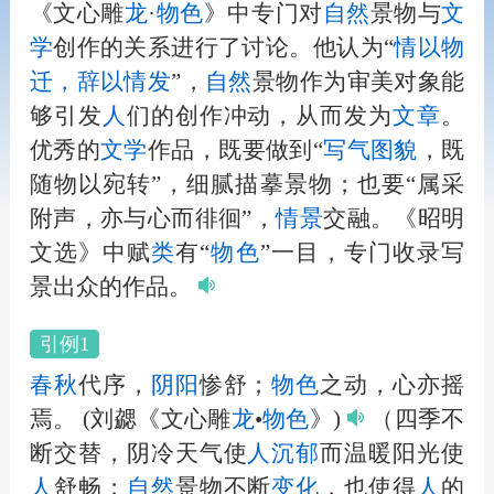
《文心雕
龙
·
物
色
》中专门对
自然
景物与
文
学
创作的关系进行了讨论。他认为“
情以物
迁，辞以情发
”，
自然
景物作为审美对象能
够引发
人
们的创作冲动，从而发为
文章
。
优秀的
文学
作品，既要做到“
写气图貌
，既
随物以宛转”，细腻描摹景物；也要“属采
附声，亦与心而徘徊”，
情景
交融。《昭明
文选》中赋
类
有“
物
色
”一目，专门收录写
景出众的作品。
引例1
春秋
代序，
阴阳
惨舒；
物
色
之动，心亦摇
焉。
(刘勰《文心雕
龙
•
物
色
》)
（四季不
断交替，阴冷天气使
人
沉郁
而温暖阳光使
人
舒畅；
自然
景物不断
变化
，也使得
人
的