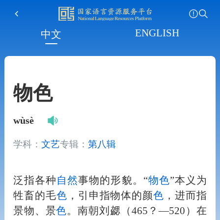
ENGLISH
中文
物色
wùsè
学科：
文艺
专辑：
第八辑
泛指各种
自然
事物的形貌。“
物
色
”本义为
牲畜的毛
色
，引申指物体的颜
色
，进而指
景物、景
色
。南朝刘勰（465？—520）在