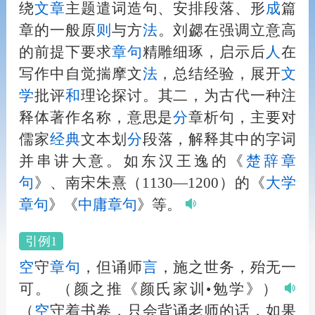
绕
文章
主题遣词造句、安排段落、形
成
篇
章的一般原
则
与方
法
。刘勰在强调立意高
的前提下要求
章句
精雕细琢，启示后
人
在
写作中自觉揣摩文
法
，总结经验，展开
文
学
批评
和
理论探讨。其二，为古代一种注
释体著作名称，意思是
分
章析句，主要对
儒家
经典
文本划
分
段落，解释其中的字词
并串讲大意。如东汉王逸的《
楚辞
章
句
》、南宋朱熹（1130—1200）的《
大学
章句
》《
中庸
章句
》等。
引例1
空
守
章句
，但诵师
言
，施之世务，殆无一
可。
（颜之推《颜氏家训•勉学》）
（
空
守着书卷，只会背诵老师的话，如果