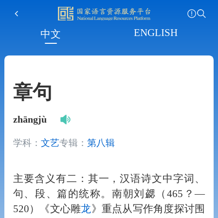
ENGLISH
中文
章句
zhāngjù
学科：
文艺
专辑：
第八辑
主要含义有二：其一，汉语诗文中字词、
句、段、篇的统称。南朝刘勰（465？—
520）《文心雕
龙
》重点从写作角度探讨围