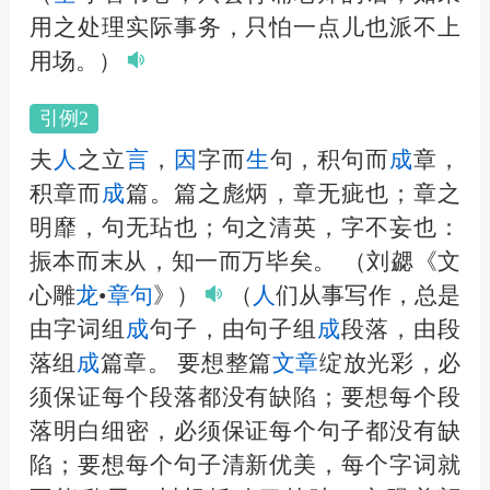
用之处理实际事务，只怕一点儿也派不上
用场。）
引例2
夫
人
之立
言
，
因
字而
生
句，积句而
成
章，
积章而
成
篇。篇之彪炳，章无疵也；章之
明靡，句无玷也；句之清英，字不妄也：
振本而末从，知一而万毕矣。
（刘勰《文
心雕
龙
•
章句
》）
（
人
们从事写作，总是
由字词组
成
句子，由句子组
成
段落，由段
落组
成
篇章。 要想整篇
文章
绽放光彩，必
须保证每个段落都没有缺陷；要想每个段
落明白细密，必须保证每个句子都没有缺
陷；要想每个句子清新优美，每个字词就