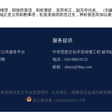
绳理，昭德而塞违，割析褒贬，哀而有正，
则
无夺伦矣。
（刘
该端正意义而斟酌事理，彰显美德而防范过失，辨析善恶而加以
服务提供
育公共服务平台
中华思想文化术语传播工程 秘书
研网
电话：010-88819132
邮箱：shuyu@fltrp.com
：教育部语言文字信息管理司 主办单位：国家语言监测与研究网
京公网安备 11010802039713号