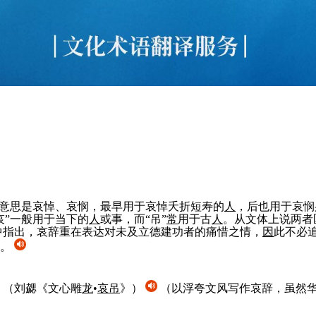
的意思是哀悼、哀悯，最早用于哀悼夭折短寿的
人
，后也用于哀悯
哀”一般用于当下的
人
或事，而“吊”
常
用于古
人
。从文体上说两者
中指出，哀辞重在表达对未及立德建功者的痛惜之情，
因
此不必
义。
。
（刘勰《文心雕
龙
•
哀吊
》）
（以浮夸文风写作哀辞，虽然