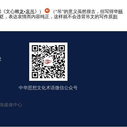
勰《文心雕
龙
•
哀吊
》）
（“吊”的意义虽然很古，但写得华
丽
褒贬，表达哀情而内容纯正，这样就不会违背吊文的写作原
则
处
中华思想文化术语微信公众号
络媒体中心