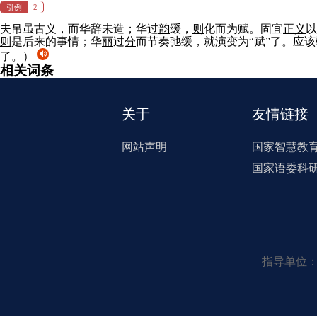
引例
2
夫吊虽古义，而华辞未造；华过
韵
缓，
则
化而为赋。固宜
正义
以
则
是后来的事情；华
丽
过
分
而节奏弛缓，就演变为“赋”了。应
了。）
相关词条
关于
友情链接
网站声明
国家智慧教
国家语委科
指导单位