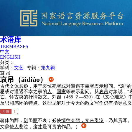
术语库
TERMBASES
中文
ENGLISH
分类：
学科：
文艺
|
专辑：
第九辑
哀
吊
哀吊（
āidiào
）
古代文体名称，用于哀悼死者或对遭遇不幸者表示慰问。“哀”
思或对遭遇不幸之事的
人
、
国家
等表示慰问。从
哀吊
对象说，“
亡、怀古
类
的抒情散文。刘勰（465 ？—520）在《文心雕
龙
》
反
思
和
感怀的特点。这些见解对于今天的散文写作仍有指导意
引例
1
奢体为辞，
则
虽
丽
不哀；必使
情往会悲，文来引泣
，乃其贵耳
文辞使
人
悲泣，这
才
是可贵的作品。）