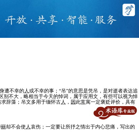
身遭不幸的
人
或不幸的事；“吊”的意思是凭吊，是对逝者表达追
区别不大，略相当于今天的悼词，属于应用文，有些可以视为悼
追求辞藻；吊文多用于缅怀古
人
，
因
此
常
寓一定褒贬评价，具有
华
丽
却不会使
人
哀伤；一定要让所抒之情出于内心悲痛，写出的