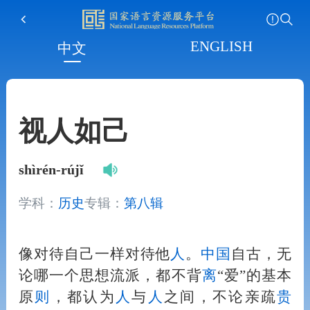
ENGLISH
中文
视人如己
shìrén-rújǐ
学科：
历史
专辑：
第八辑
像对待自己一样对待他
人
。
中国
自古，无
论哪一个思想流派，都不背
离
“爱”的基本
原
则
，都认为
人
与
人
之间，不论亲疏
贵