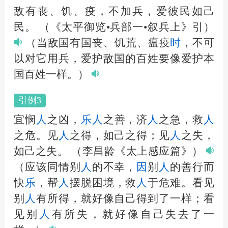
敌有丧、饥、疫，不加兵，爱彼民如己
民。
（《太平御览•兵部一•叙兵上》引）
（当敌国有国丧、饥荒、瘟疫
时
，不可
以对它用兵，爱护敌国的百姓要像爱护本
国百姓一样。）
引例3
宜悯
人
之凶，
乐
人
之善，济
人
之急，救
人
之危。见
人
之得，如己之得；见
人
之失，
如己之失。
（李昌龄《太上感应篇》）
（应该同情别
人
的不幸，
因
别
人
的善行而
快
乐
，帮
人
摆脱困境，救
人
于危难。看见
别
人
有所得，就好像自己得到了一样；看
见别
人
有所失，就好像自己失去了一