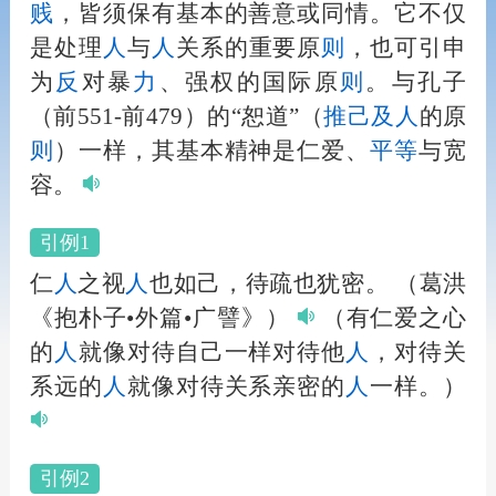
贱
，皆须保有基本的善意或同情。它不仅
是处理
人
与
人
关系的重要原
则
，也可引申
为
反
对暴
力
、强权的国际原
则
。与孔子
（前551-前479）的“恕道”（
推己及
人
的原
则
）一样，其基本精神是仁爱、
平等
与宽
容。
引例1
仁
人
之视
人
也如己，待疏也犹密。
（葛洪
《抱朴子•外篇•广譬》）
（有仁爱之心
的
人
就像对待自己一样对待他
人
，对待关
系远的
人
就像对待关系亲密的
人
一样。）
引例2