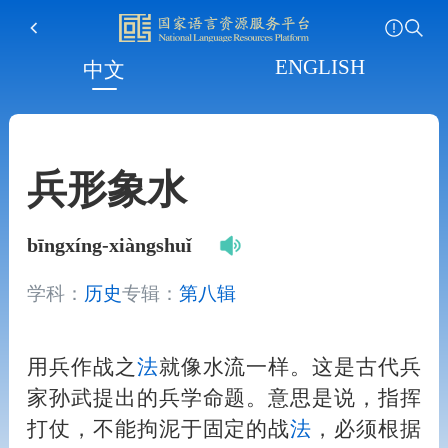
ENGLISH
中文
兵形象水
bīngxíng-xiàngshuǐ
学科：
历史
专辑：
第八辑
用兵作战之
法
就像水流一样。这是古代兵
家孙武提出的兵学命题。意思是说，指挥
打仗，不能拘泥于固定的战
法
，必须根据