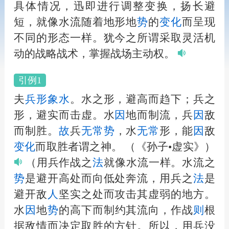
具体情况，迅即进行调整变换，扬长避
短，就像水流随着地形地
势
的
变化
而呈现
不同的形态一样。犹今之所谓采取灵活机
动的战略战术，掌握战场主动权。
引例1
夫
兵形象水
。水之形，避高而趋下；兵之
形，避实而击虚。水
因
地而制流，兵
因
敌
而制胜。
故
兵
无
常
势
，水
无
常
形，能
因
敌
变化
而取胜者谓之神。
（《孙子•虚实》）
（用兵作战之
法
就像水流一样。水流之
势
是避开高处而向低处奔流，用兵之
法
是
避开敌
人
坚实之处而攻击其虚弱的地方。
水
因
地
势
的高下而制约其流向，作战
则
根
据敌情而决定取胜的方针。所以，用兵没