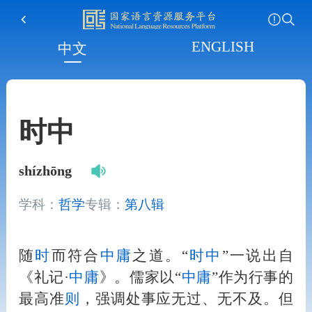
ENGLISH
中文
时中
shízhōng
学科：
哲学
专辑：
第八辑
随
时
而符合
中庸
之道。“
时
中
”一说出自
《礼记·
中庸
》。儒家以“
中庸
”作为行事的
最高准
则
，强调处事应无过、无不及。但