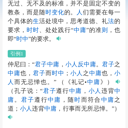
无过、无不及的标准，并不是固定不变的
教条，而是随
时
变化
的。
人
们需要在每一
个具体的
生
活处境中，思考道德、礼
法
的
要求，
时
时
、处处践行“
中庸
”的准
则
，也
即“
时
中
”的要求。
引例1
仲尼曰：“
君子
中庸
，
小
人
反
中庸
。
君子
之
中庸
也，
君子
而
时
中
；
小
人
之
中庸
也，
小
人
而无忌惮也。”
（《礼记•
中庸
》）
（孔子说：“
君子
遵行
中庸
，
小
人
违背
中
庸
。
君子
遵行
中庸
，随
时
而符合
中庸
之
道；
小
人
违背
中庸
，行事而无所忌惮。”）