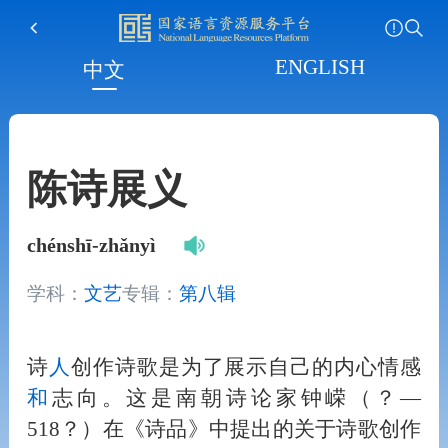
ENGLISH
中文
陈诗展义
chénshī-zhǎnyì
学科：
文艺
专辑：
第八辑
诗
人
创作诗歌是为了展示自己的内心情感
和
志向。这是南朝诗论家钟嵘（？—
518？）在《诗品》中提出的关于诗歌创作