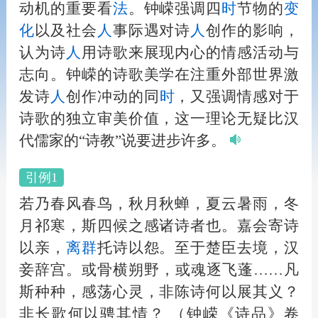
动机的重要看
法
。钟嵘强调四
时
节物的
变
化
以及社会
人
事际遇对诗
人
创作的影响，
认为诗
人
用诗歌来展现内心的情感活动与
志向。钟嵘的诗歌美学在注重外部世界激
发诗
人
创作冲动的同
时
，又强调情感对于
诗歌的独立审美价值，这一理论无疑比汉
代儒家的“诗教”说要进步许多。
引例1
若乃春风春鸟，秋月秋蝉，夏云暑雨，冬
月祁寒，斯四候之感诸诗者也。嘉会寄诗
以亲，
离
群
托诗以怨。至于楚臣去境，汉
妾辞宫。或骨横朔野，或魂逐飞蓬……凡
斯种种，感荡心灵，非陈诗何以展其义？
非长歌何以骋其情？
（钟嵘《诗品》卷