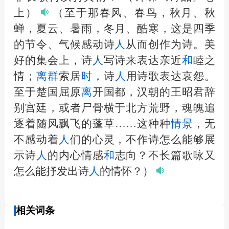
上）
（至于那春风、春鸟，秋月、秋
蝉，夏云、暑雨，冬月、酷寒，这是四季
的节令、气候感动诗
人
从而创作为诗。美
好的集会上，诗
人
写诗来表达亲近
和
睦之
情；
离
群
索居
时
，诗
人
用诗歌表达哀怨。
至于楚国屈原
离
开国都，汉朝的王昭君辞
别宫廷，或者尸骨横于北方荒野，魂魄追
逐着随风飘飞的蓬草……这种种
情景
，无
不感动着
人
们的心灵，不作诗怎么能够展
示诗
人
的内心情感
和
志向？不长篇歌咏又
怎么能抒发出诗
人
的情怀？）
相关词条