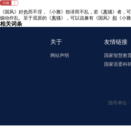
引例
2
《国风》好
色
而不淫，《小雅》怨诽而不乱，若《
离
骚》者，
煽动作乱。至于屈原的《
离
骚》，可以说兼有《国风》
和
《小雅
相关词条
关于
友情链接
网站声明
国家智慧教
国家语委科
指导单位