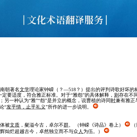
南朝著名
文学
理论家钟嵘（？—518？）提出的评判诗歌好坏的
一定要适度，符合雅正标准。对于“雅怨”的具体解释，
则
存在不
求；另一种认为“雅”“怨”是并立的概念，说曹植的诗同
时
兼有雅正
论“
发乎情，止乎礼义
”所作的进一步说明。
体被
文质
，粲溢今古，卓尔不
群
。
（钟嵘《诗品》卷上）
（
辉灿烂超越古今，卓然独立而不与众
人
为伍。）