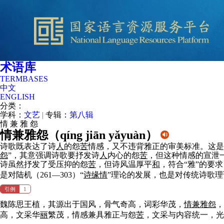
术语库
TERMBASES
中文
ENGLISH
分类：
学科：
文艺
|
专辑：
第八辑
情
兼
雅
怨
情兼雅怨（
qíng jiān yǎyuàn
）
诗歌既表达了诗
人
的怨
苦
情感，又不违背雅正的审美标准。这是
怨
”，其意强调诗歌要抒发诗
人
内心的怨
苦
，但这种情感的宣泄
诗虽然抒发了受压抑的怨
苦
，但诗风温厚平
和
，符合“雅”的要
是对陆机（261—303）“
诗缘情
”理论的发展，也是对传统诗歌理
引例
1
魏陈思王植，其源出于国风，骨气奇高，词彩华茂，
情兼雅怨
，
高，文采华
丽
繁茂，情感兼具雅正与怨
苦
，文采与内容统一，光