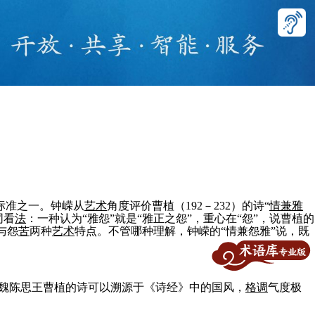
标准之一。钟嵘从
艺术
角度评价曹植（192－232）的诗“
情兼雅
同看
法
：一种认为“雅怨”就是“雅正之怨”，重心在“怨”，说曹植的
与怨
苦
两种
艺术
特点。不管哪种理解，钟嵘的“情兼怨雅”说，既
魏陈思王曹植的诗可以溯源于《诗经》中的国风，
格
调
气度极