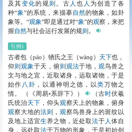
及其
变化
的规
则
。古
人
也
人
为创造了各
种“
象
”的系统，来描摹
自然
的物象，如卦
象等。“
观
象
”即是通过对“
象
”的
观
察，来把
握
自然
与社会运行发展的规
则
。
引例1
古者包（páo）牺氏之王（wànɡ）
天下
也，
仰
则
观
象
于天，俯
则
观
法
于地，
观
鸟兽之
文与地之宜，近取诸身，远取诸物，于是
始作
八卦
，以通神明之德，以
类
万物之
情。
（《周易•系辞下》）
（古
时
伏羲
氏统治
天下
，仰头
观
察天上的物象，俯身
观
察大地的
法
则
，
观
察鸟兽身上的斑纹以
及地上适宜
生
养之物，近处取
法
于
人
体自
身，远处取
法
于万物的形象，于是初始创