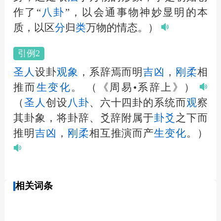
作了“
八卦
”，以会通事物神妙显明的本
质，以区
分
归
类
万物的情态。）
引例2
圣
人
设卦
观
象
，系辞焉而明
吉凶
，
刚柔
相
推而
生
变化
。
（《周易•系辞上》）
（
圣
人
创设
八卦
、六十四卦的系统而
观
察
其卦象，将卦辞、爻辞附属于
卦爻
之下而
推明
吉凶
，
刚柔
相互推演而产
生
变化
。）
相关词条