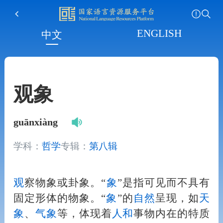
ENGLISH
中文
观象
guānxiàng
学科：
哲学
专辑：
第八辑
观
察物象或卦象。“
象
”是指可见而不具有
固定形体的物象。“
象
”的
自然
呈现，如
天
象
、
气象
等，体现着
人
和
事物内在的特质