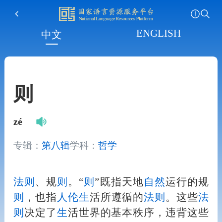
ENGLISH
中文
则
zé
专辑：
第八辑
学科：
哲学
法
则
、规
则
。“
则
”既指天地
自然
运行的规
则
，也指
人
伦
生
活所遵循的
法
则
。这些
法
则
决定了
生
活世界的基本秩序，违背这些