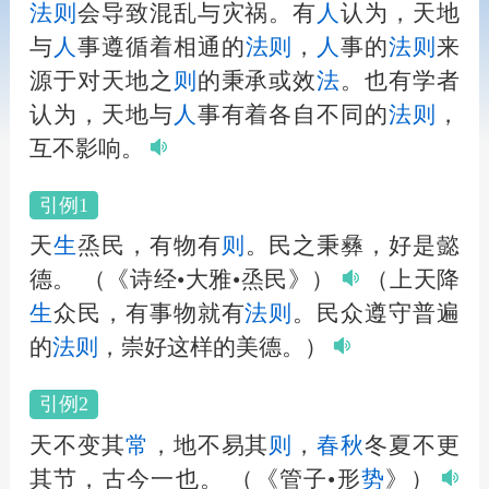
法
则
会导致混乱与灾祸。有
人
认为，天地
与
人
事遵循着相通的
法
则
，
人
事的
法
则
来
源于对天地之
则
的秉承或效
法
。也有学者
认为，天地与
人
事有着各自不同的
法
则
，
互不影响。
引例1
天
生
烝民，有物有
则
。民之秉彝，好是懿
德。
（《诗经•大雅•烝民》）
（上天降
生
众民，有事物就有
法
则
。民众遵守普遍
的
法
则
，崇好这样的美德。）
引例2
天不变其
常
，地不易其
则
，
春秋
冬夏不更
其节，古今一也。
（《管子•形
势
》）