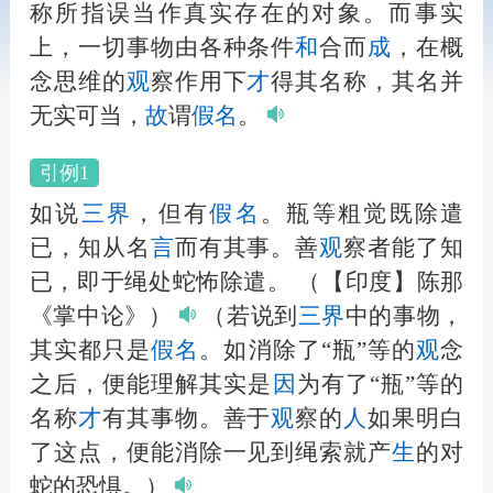
称所指误当作真实存在的对象。而事实
上，一切事物由各种条件
和
合而
成
，在概
念思维的
观
察作用下
才
得其名称，其名并
无实可当，
故
谓
假名
。
引例1
如说
三界
，但有
假名
。瓶等粗觉既除遣
已，知从名
言
而有其事。善
观
察者能了知
已，即于绳处蛇怖除遣。
（【印度】陈那
《掌中论》）
（若说到
三界
中的事物，
其实都只是
假名
。如消除了“瓶”等的
观
念
之后，便能理解其实是
因
为有了“瓶”等的
名称
才
有其事物。善于
观
察的
人
如果明白
了这点，便能消除一见到绳索就产
生
的对
蛇的恐惧。）