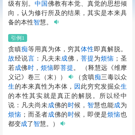
级有别。
中国
佛教有本觉、真觉的思想倾
向，认为修行所及的结果，其实是本来具
备的本性
智
慧。
引例1
贪瞋
痴
等用真为体，穷其
体性
即真解脱。
故
经说
言
：凡夫未
成
佛，
菩提
为
烦恼
；圣
若
成
佛
时
，
烦恼
即
菩提
。
（释慧远《维摩
义记》卷三（末））
（贪嗔
痴
三毒以众
生
的本来真性为本体，
因
此穷究发掘众
生
的本性其实就是真正的解脱。所以经中
说：凡夫尚未
成
佛的
时
候，
智
慧也能
成
为
烦恼
；而圣者
成
佛的
时
候，即便是
烦恼
也
都变
成
了
智
慧。）