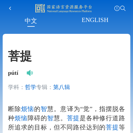
ENGLISH
中文
菩提
pútí
学科：
哲学
专辑：
第八辑
断除
烦恼
的
智
慧。意译为“觉”，指摆脱各
种
烦恼
障碍的
智
慧。
菩提
是各种修行道路
所追求的目标，但不同路径达到的
菩提
等