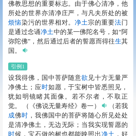
佛教思想的重要标志。由于佛心清净，他
所处的世界亦清净庄严，与凡夫所处的被
烦恼
染污的世界相对。
净土
宗的重要
法
门
是通过念诵
净土
中的某一佛陀名号，如“阿
弥陀佛”，然后通过后者的誓愿而得往
生
其
国。
引例1
设我得佛，国中菩萨随意
欲
见十方无量严
净佛土；应
时
如愿，于宝树中皆悉照见，
犹如明镜睹其面像。若不尔者，不取正
觉。
（《佛说无量寿经》卷一）
（若我
成
佛
时
，我佛国中的菩萨将随心所见处处
是清净佛土，无边无际；当我实现誓愿的
时
候，宝石做的树也都能映照出
净土
，好