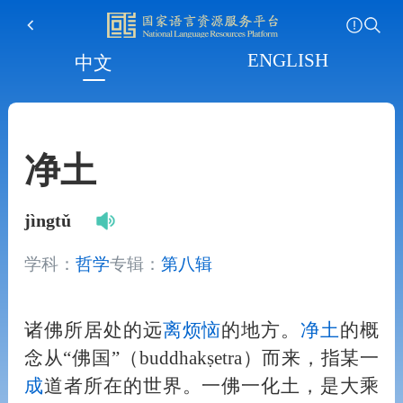
ENGLISH
中文
净土
jìngtǔ
学科：
哲学
专辑：
第八辑
诸佛所居处的远
离
烦恼
的地方。
净土
的概
念从“佛国”（buddhakṣetra）而来，指某一
成
道者所在的世界。一佛一化土，是大乘