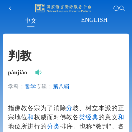
ENGLISH
中文
判教
pànjiào
学科：
哲学
专辑：
第八辑
指佛教各宗为了消除
分
歧、树立本派的正
宗地位
和
权威而对佛教各
类
经典
的意义
和
地位所进行的
分
类
排序。也称“教判”。各