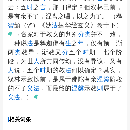
云：五
时
之
言
，那可得定？但双林已前，
是有余不了，涅盘之唱，以之为了。
（释
智
顗（yǐ）《妙
法
莲华经玄义》卷十下）
（各家对于教义的判别
分
类
并不一致，
一种说
法
是释迦佛有
生
之
年
，仅有顿、渐
两
类
教导，渐教又
分
五个
时
期、七个阶
段，为世
人
所共同传颂，没有异议。又有
人
说，五个
时
期的教
法
何以确定？其实，
双林示寂以前，是属于佛陀有余
涅槃
阶段
的不了
义
法
，而最终的
涅槃
示教
则
属于了
义
法
。）
相关词条