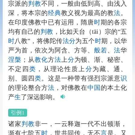
宗派的
判教
不同，一般由低到高、由浅入
深，将本宗的
经典
教义视为最高的教
法
。
在印度佛教中已有运用，隋唐
时
期的各宗
均有自己的
判教
，比如天台（tāi）宗的“五
时
八教”，将佛陀传
法
分
为五个
时
期，以华
严为首，依次为阿含、方等、
般若
、
法
华
涅槃
；从
教化
方
法
上
分
为顿、渐、秘密、
不定四
类
，从理论性质上
分
为藏、通、
别、圆四
类
。这是一种带有强烈宗派意
识
的理论整合方
法
，对佛教在
中国
的本土化
产
生
了深远影响。
引例1
诸家
判教
非一，一云释迦一代不出顿渐，
渐有七阶五
时
，世共同传，无不
言
是。又