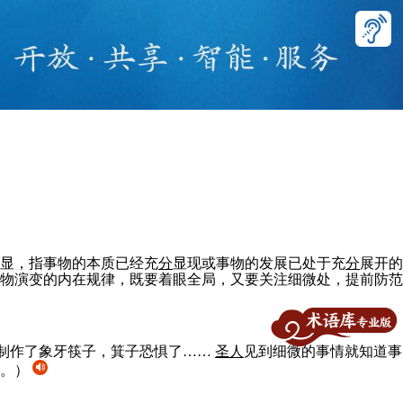
明显，指事物的本质已经充
分
显现或事物的发展已处于充
分
展开的
物演变的内在规律，既要着眼全局，又要关注细微处，提前防范
制作了象牙筷子，箕子恐惧了……
圣
人
见到细微的事情就知道事
。）