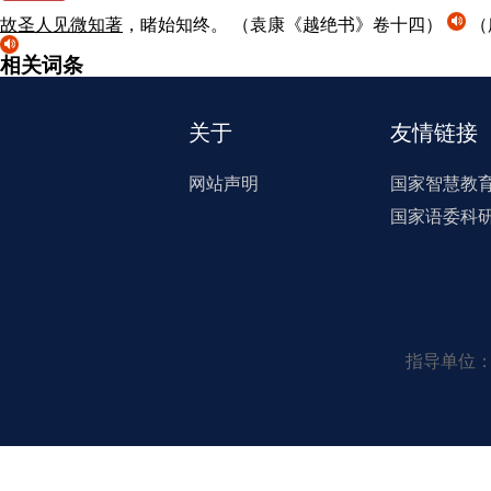
故
圣
人
见微知著
，睹始知终。
（袁康《越绝书》卷十四）
（
相关词条
关于
友情链接
网站声明
国家智慧教
国家语委科
指导单位