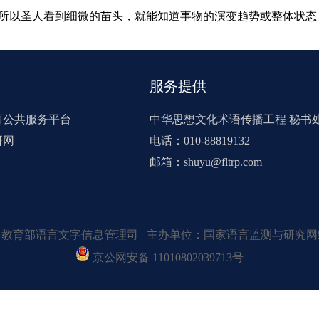
所以
圣
人
看到细微的苗头，就能知道事物的演变趋
势
或整体状态
服务提供
育公共服务平台
中华思想文化术语传播工程 秘书
研网
电话：010-88819132
邮箱：shuyu@fltrp.com
：教育部语言文字信息管理司 主办单位：国家语言监测与研究网
京公网安备 11010802039713号