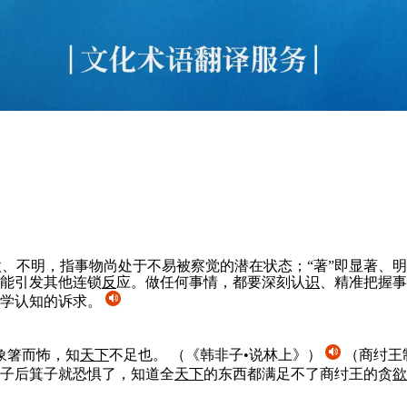
微、不明，指事物尚处于不易被察觉的潜在状态；“著”即显著、
能引发其他连锁
反
应。做任何事情，都要深刻认
识
、精准把握事
科学认知的诉求。
象箸而怖，知
天下
不足也。
（《韩非子•说林上》）
（商纣王
子后箕子就恐惧了，知道全
天下
的东西都满足不了商纣王的贪
欲