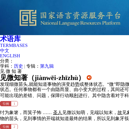
术语库
TERMBASES
中文
ENGLISH
分类：
学科：
历史
|
专辑：
第九辑
见
微
知
著
见微知著（
jiànwēi-zhīzhù
）
发现细微苗头,就能知道事物的演变趋
势
或整体状态。“微”即隐
状态。任何事物都有一个由隐而显、由小变大的过程，其间还可
可能出现的差错、问题，保障行动顺
利
进行。其中隐含着对于
引例
1
纣为象箸，而箕子怖 ……
圣
人
见微以知萌，见端以知末，
故
见
物的苗头，见到事情的开端就知道最终的结果，所以见到象牙筷
引例
2