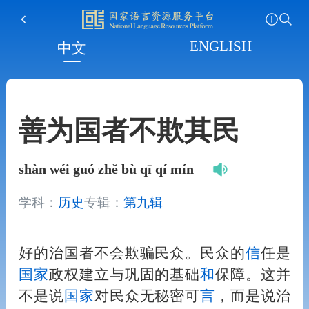
ENGLISH
中文
善为国者不欺其民
shàn wéi guó zhě bù qī qí mín
学科：
历史
专辑：
第九辑
好的治国者不会欺骗民众。民众的
信
任是
国家
政权建立与巩固的基础
和
保障。这并
不是说
国家
对民众无秘密可
言
，而是说治