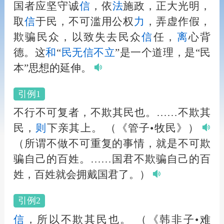
国者应坚守诚
信
，依
法
施政，正大光明，
取
信
于民，不可滥用公权
力
，弄虚作假，
欺骗民众，以致失去民众
信
任，
离
心背
德。这
和
“
民无
信
不立
”是一个道理，是“民
本”思想的延伸。
引例1
不行不可复者，不欺其民也。……不欺其
民，
则
下亲其上。
（《管子•牧民》）
（所谓不做不可重复的事情，就是不可欺
骗自己的百姓。……国君不欺骗自己的百
姓，百姓就会拥戴国君了。）
引例2
信
，所以不欺其民也。
（《韩非子•难