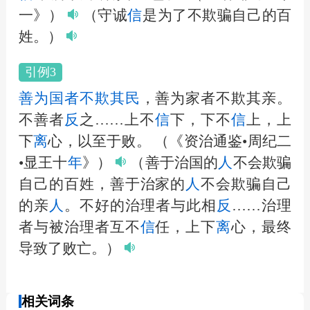
一》）
（守诚
信
是为了不欺骗自己的百
姓。）
引例3
善为国者不欺其民
，善为家者不欺其亲。
不善者
反
之……上不
信
下，下不
信
上，上
下
离
心，以至于败。
（《资治通鉴•周纪二
•显王十
年
》）
（善于治国的
人
不会欺骗
自己的百姓，善于治家的
人
不会欺骗自己
的亲
人
。不好的治理者与此相
反
……治理
者与被治理者互不
信
任，上下
离
心，最终
导致了败亡。）
相关词条