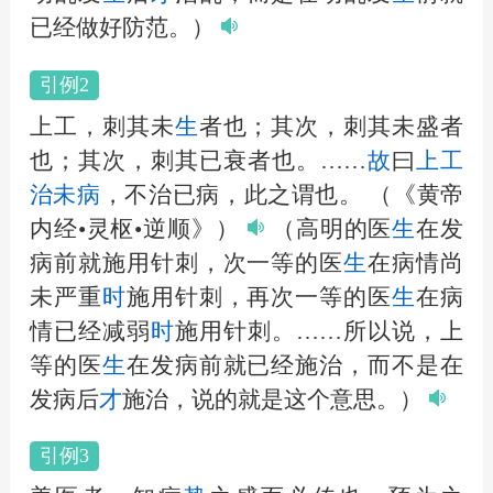
已经做好防范。）
引例2
上工，刺其未
生
者也；其次，刺其未盛者
也；其次，刺其已衰者也。……
故
曰
上工
治未病
，不治已病，此之谓也。
（《黄帝
内经•灵枢•逆顺》）
（高明的医
生
在发
病前就施用针刺，次一等的医
生
在病情尚
未严重
时
施用针刺，再次一等的医
生
在病
情已经减弱
时
施用针刺。……所以说，上
等的医
生
在发病前就已经施治，而不是在
发病后
才
施治，说的就是这个意思。）
引例3