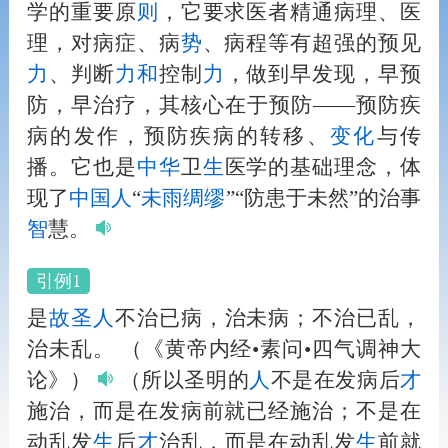
学的重要原
则
，它要求医者精通病理、医
理，对病症、病
势
、病程等有超强的预见
力
、判断
力
和
控制
力
，做到早发现，早预
防，早治疗，其核心在于预防——预防疾
病的发作，预防疾病的转移、
变化
与传
播。它也是
中华
卫
生
医学的基础理念，体
现了
中国
人
“
未雨绸缪
”“防患于未然”的治事
智
慧。
引例1
是
故
圣
人
不治已病，治未病；不治已乱，
治未乱。
（《黄帝内经•素问•四气调神大
论》）
（所以圣明的
人
不是在发病后
才
施治，而是在发病前就已经施治；不是在
动乱发
生
后
才
治乱，而是在动乱发
生
前就