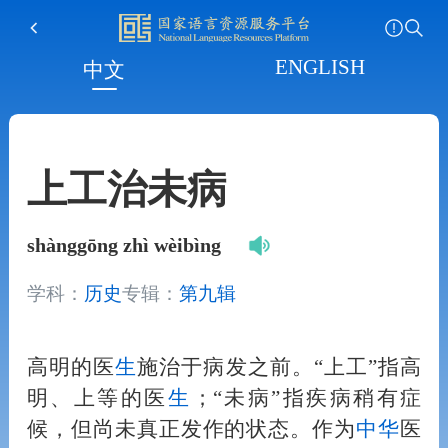
ENGLISH
中文
上工治未病
shànggōng zhì wèibìng
学科：
历史
专辑：
第九辑
高明的医
生
施治于病发之前。“上工”指高
明、上等的医
生
；“未病”指疾病稍有症
候，但尚未真正发作的状态。作为
中华
医