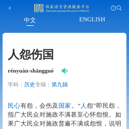
ENGLISH
中文
人怨伤国
rényuàn-shāngguó
学科：
历史
专辑：
第九辑
民心
有怨，会伤及
国家
。“
人
怨”即民怨，
指广大民众对施政不满甚至心怀怨恨。如
果广大民众对施政普遍不满或怨恨，说明