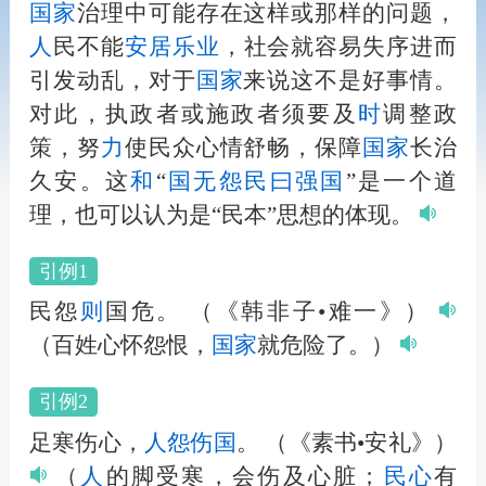
国家
治理中可能存在这样或那样的问题，
人
民不能
安居
乐
业
，社会就容易失序进而
引发动乱，对于
国家
来说这不是好事情。
对此，执政者或施政者须要及
时
调整政
策，努
力
使民众心情舒畅，保障
国家
长治
久安。这
和
“
国无怨民曰强国
”是一个道
理，也可以认为是“民本”思想的体现。
引例1
民怨
则
国危。
（《韩非子•难一》）
（百姓心怀怨恨，
国家
就危险了。）
引例2
足寒伤心，
人
怨伤国
。
（《素书•安礼》）
（
人
的脚受寒，会伤及心脏；
民心
有