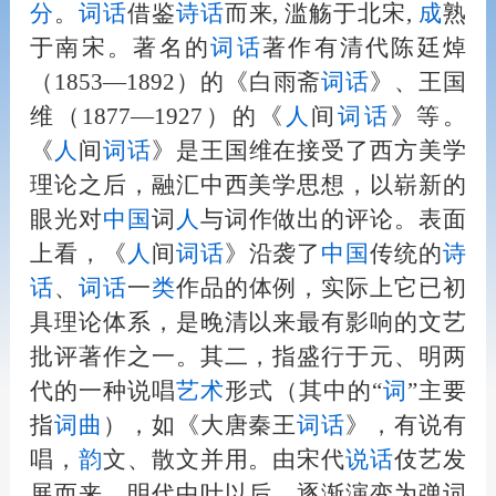
分
。
词话
借鉴
诗话
而来, 滥觞于北宋,
成
熟
于南宋。著名的
词话
著作有清代陈廷焯
（1853—1892）的《白雨斋
词话
》、王国
维（1877—1927）的《
人
间
词话
》等。
《
人
间
词话
》是王国维在接受了西方美学
理论之后，融汇中西美学思想，以崭新的
眼光对
中国
词
人
与词作做出的评论。表面
上看，《
人
间
词话
》沿袭了
中国
传统的
诗
话
、
词话
一
类
作品的体例，实际上它已初
具理论体系，是晚清以来最有影响的文艺
批评著作之一。其二，指盛行于元、明两
代的一种说唱
艺术
形式（其中的“
词
”主要
指
词曲
），如《大唐秦王
词话
》，有说有
唱，
韵
文、散文并用。由宋代
说话
伎艺发
展而来，明代中叶以后，逐渐演变为弹词