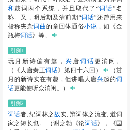
和
鼓词两个系统，并且取代了“
词话
”名
称。又，明后期及清前期“
词话
”还曾用来
指称夹杂
词曲
的章回体通俗
小说
，如《金
瓶梅
词话
》等。
引例1
玩月新诗偏有趣，
兴
唐
词话
更消闲。
（《大唐秦王
词话
》第四十六回）
（赏
月的新诗实在有趣，但讲唱大唐
兴
起的
词
话
更能使听众消闲。）
引例2
词话
者, 纪词林之
故
实, 辨词体之流变, 道词
家之短长也。
（谢之勃《论
词话
》，《国