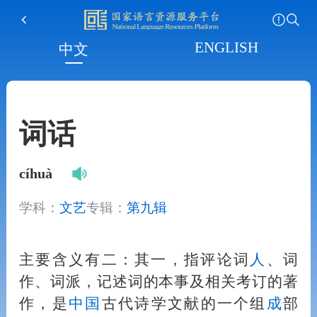
ENGLISH
中文
词话
cíhuà
学科：
文艺
专辑：
第九辑
主要含义有二：其一，指评论词
人
、词
作、词派，记述词的本事及相关考订的著
作，是
中国
古代诗学文献的一个组
成
部