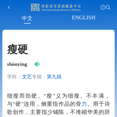
ENGLISH
中文
瘦硬
shòuyìng
学科：
文艺
专辑：
第九辑
细瘦而劲硬。“瘦”义为细瘦、不丰满，
与“硬”连用，侧重指作品的骨
力
。用于诗
歌创作，主要指少铺陈，不堆砌华美的辞