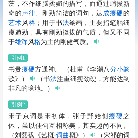
藻，不作细腻柔媚的描写，而通过峭拔新
奇的
声律
、刚劲简洁的词句，达
成
瘦硬
的
艺术
风
格
；用于书
法
绘画，主要指笔触细
瘦遒劲，具有刚劲挺拔的气质，但又不同
于
雄浑
风
格
为主的刚健气质。
引例1
书贵
瘦硬
方通神。
（杜甫《李潮八
分
小篆
歌》）
（书
法
注重细瘦劲硬，方能达到
非凡的境地。）
引例2
宋子京词是宋初体，张子野始创
瘦硬
之
体，虽以佳句互相称美，其实趣尚不同。
（刘熙载《艺概·
词曲
概》）
（宋祁的词