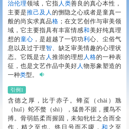
治
伦理
领域，它指
人
类
善良的真心本性，
主要是
推己及
人
的恻隐之心或者是童真一
般的尚实求真品
格
；在文艺创作与审美领
域，它主要指具有丰富情感
和
美好纯真理
想的
童心
，是超越了一切功
利
心、尘俗气
息以及过于理
智
、缺乏审美情趣的心理状
态。它既是古
人
推崇的理想
人
格
的一种表
征，也是文艺作品中美好
人
物形象塑造的
一种
类
型。
引例1
含德之厚，比于赤子。蜂虿（chài）虺
（huǐ）蛇不螫（shì），猛兽不据，攫鸟不
搏。骨弱筋柔而握固，未知牝牡之合而全
作，精之至也。终日号而不嗄，
和
之至