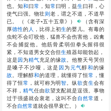
也。知
和
曰
常
，知
常
曰明，益
生
曰祥，心
使气曰强。物壮
则
老，谓之不道，不道早
已。
（《老子•五十五章》）
（含有深
厚
德性
的
人
，比得上初
生
的婴儿。有毒的
虫蛇不会叮咬他，猛兽不会伤害他，凶禽
不会捕捉他。他筋骨柔弱但拳头握得很
紧，不知道男女交合但
生
殖器却能勃起，
这是
因
为
精气
充足的缘
故
。他整天号哭但
是嗓子不沙哑，这是
因
为
元气
醇
和
的缘
故
。理解醇
和
的道理，就懂得了恒
常
，懂
得了恒
常
，就可称为明
智
。纵
欲
贪
生
会有
不祥，
精气
任由
欲
望支配就是逞强。事物
过于强盛就会衰老，这叫不合
自然
常
道，
不合
自然
常
道就会很早衰亡。）