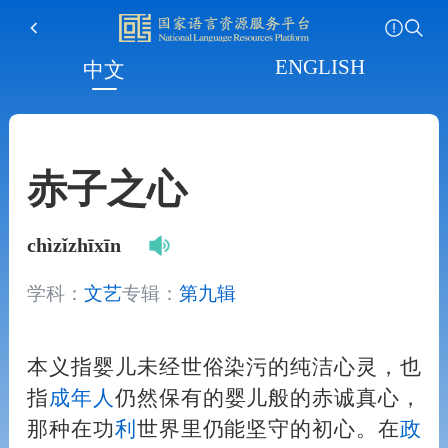
ENGLISH
中文
赤子之心
chìzǐzhīxīn
学科：
文艺
专辑：
第九辑
本义指婴儿未经世俗染污的纯洁心灵，也
指
成
年
人
仍然保有的婴儿般的赤诚真心，
那种在功
利
世界里仍能坚守的初心。在
政