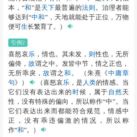
本，“
和
”是
天下
最普遍的
法
则
。治理者能
够达到“
中
和
”，天地就能处于正位，万物
便可
生
长繁育了。）
引例2
喜怒哀
乐
，情也。其未发，
则
性也，无所
偏倚，
故
谓之中。发皆中节，情之正也，
无所乖戾，
故
谓之
和
。
（朱熹《
中庸
章
句
》）
（喜怒哀
乐
，是
人
类
的情感。当
它们没有表达出来的
时
候，属于
自然
天
性，没有特殊的偏向，所以称作“中”。当
它们表达出来而都能符合规范，情感中
正，没有乖违偏激的情况，所以称
作“
和
”。）