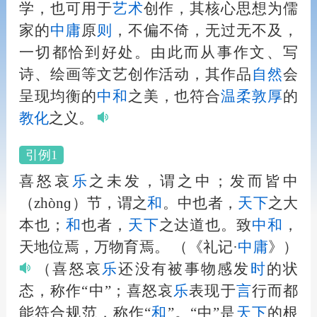
学，也可用于
艺术
创作，其核心思想为儒
家的
中庸
原
则
，不偏不倚，无过无不及，
一切都恰到好处。由此而从事作文、写
诗、绘画等文艺创作活动，其作品
自然
会
呈现均衡的
中
和
之美，也符合
温柔敦厚
的
教化
之义。
引例1
喜怒哀
乐
之未发，谓之中；发而皆中
（zhònɡ）节，谓之
和
。中也者，
天下
之大
本也；
和
也者，
天下
之达道也。致
中
和
，
天地位焉，万物育焉。
（《礼记·
中庸
》）
（喜怒哀
乐
还没有被事物感发
时
的状
态，称作“中”；喜怒哀
乐
表现于
言
行而都
能符合规范，称作“
和
”。“中”是
天下
的根