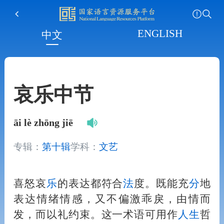
ENGLISH
中文
哀乐中节
āi lè zhōng jiē
专辑：
第十辑
学科：
文艺
喜怒哀
乐
的表达都符合
法
度。既能充
分
地
表达情绪情感，又不偏激乖戾，由情而
发，而以礼约束。这一术语可用作
人
生
哲