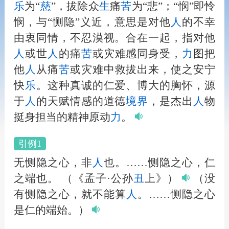
乐
为“
慈
”，拔除众
生
痛
苦
为“悲”；“悯”即怜
悯，与“恻隐”义近，意思是对他
人
的不幸
由衷同情，不忍漠视。合在一起，指对他
人
或世
人
的痛
苦
或灾难感同身受，
力
图把
他
人
从痛
苦
或灾难中救拔出来，使之安宁
快
乐
。这种真诚的仁爱、博大的胸怀，源
于
人
的天赋情感的道德
境界
，是杰出
人
物
挺身担当的精神原动
力
。
引例1
无恻隐之心，非
人
也。……恻隐之心，仁
之端也。
（《孟子·公孙
丑
上》）
（没
有恻隐之心，就不能算
人
。……恻隐之心
是仁的端始。）