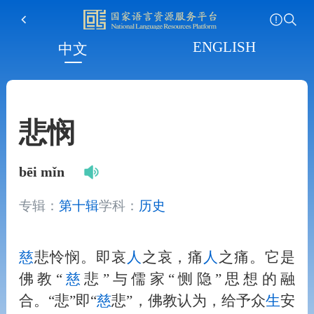
ENGLISH
中文
悲悯
bēi mǐn
专辑：
第十辑
学科：
历史
慈
悲怜悯。即哀
人
之哀，痛
人
之痛。它是
佛教“
慈
悲”与儒家“恻隐”思想的融
合。“悲”即“
慈
悲”，佛教认为，给予众
生
安