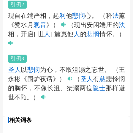
引例2
现自在端严相，起
利
他
悲悯
心。
（释
法
薰
《赞水月
观
音
》）
（现出安闲端庄的
法
相，开启[ 世
人
] 施惠他
人
的
悲悯
情怀。）
引例3
圣
人
以
悲悯
为心，不取沮溺之忘世。
（王
永彬《围炉夜话》）
（
圣
人
有
慈
悲怜悯
的胸怀，不像长沮、桀溺两位
隐士
那样避
世不顾。）
相关词条