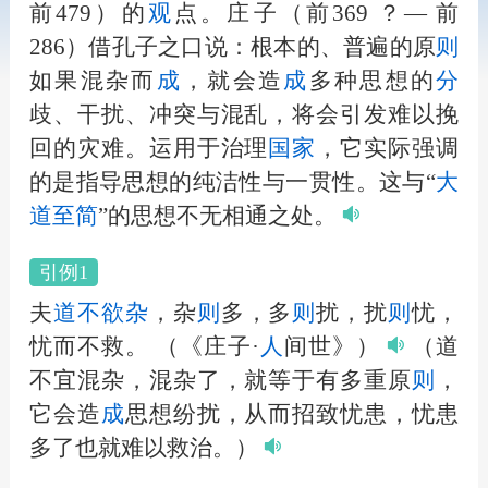
前479）的
观
点。庄子（前369 ？— 前
286）借孔子之口说：根本的、普遍的原
则
如果混杂而
成
，就会造
成
多种思想的
分
歧、干扰、冲突与混乱，将会引发难以挽
回的灾难。运用于治理
国家
，它实际强调
的是指导思想的纯洁性与一贯性。这与“
大
道至简
”的思想不无相通之处。
引例1
夫
道不
欲
杂
，杂
则
多，多
则
扰，扰
则
忧，
忧而不救。
（《庄子·
人
间世》）
（道
不宜混杂，混杂了，就等于有多重原
则
，
它会造
成
思想纷扰，从而招致忧患，忧患
多了也就难以救治。）