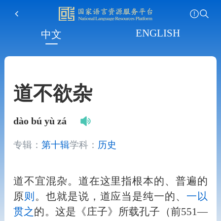
ENGLISH
中文
道不欲杂
dào bú yù zá
专辑：
第十辑
学科：
历史
道不宜混杂。道在这里指根本的、普遍的
原
则
。也就是说，道应当是纯一的、
一以
贯之
的。这是《庄子》所载孔子（前551—