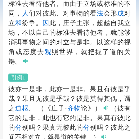
标准去看待他者。而由于立场或标准的不
同，
人
们对彼此、对事物的看
法
会形
成
对
立
和
纷争。
因
此，庄子主张，超越自我立
场，不以自己的标准去看待他者，就能够
消弭事物之间的对立与是非。以这样的视
角或态度去
观
照世界，就把握了道的关
键。
引例1
彼亦一是非，此亦一是非。果且有彼是乎
哉？果且无彼是乎哉？彼是莫得其偶，谓
之
道枢
。
（《庄子·
齐物
论》）
（彼有
它的是非，此也有它的是非。果真有彼此
的
分
别吗？果真无彼此的
分
别吗？彼此之
间不相对立，就是道的关键。）