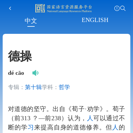
ENGLISH
中文
德操
dé cāo
专辑：
第十辑
学科：
哲学
对道德的坚守。出自《荀子·劝学》。荀子
（前313 ？—前238）认为，
人
可以通过不
断的学
习
来提高自身的道德修养。但
人
的