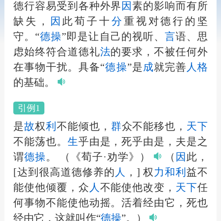
德行容易受到各种外界
因
素的影响而有所
缺失，
因
此荀子十
分
重视对德行的坚
守。“
德操
”即是让自己的视听、
言
语、思
虑始终符合道德礼
法
的要求，不被任何外
在事物干扰。具备“
德操
”是
成
就完善
人
格
的基础。
引例1
是
故
权
利
不能倾也，
群
众不能移也，
天下
不能荡也。
生
乎由是，死乎由是，夫是之
谓
德操
。
（《荀子·劝学》）
（
因
此，
[达到很高道德修养的
人
，] 权
力
和
利
益不
能使他倾覆，众
人
不能使他改变，
天下
任
何事物不能使他动摇。活着经由它，死也
经由它，这就叫作“
德操
”。）