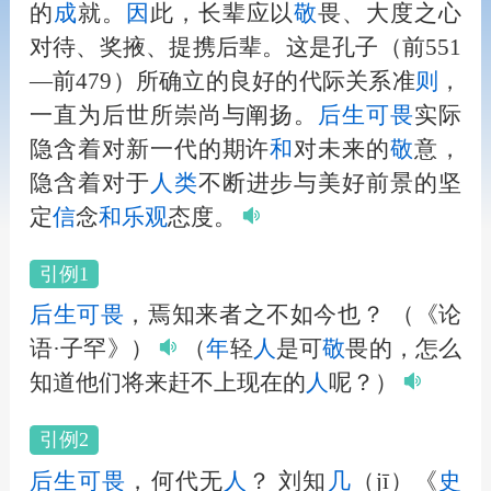
的
成
就。
因
此，长辈应以
敬
畏、大度之心
对待、奖掖、提携后辈。这是孔子（前551
—前479）所确立的良好的代际关系准
则
，
一直为后世所崇尚与阐扬。
后
生
可畏
实际
隐含着对新一代的期许
和
对未来的
敬
意，
隐含着对于
人
类
不断进步与美好前景的坚
定
信
念
和
乐
观
态度。
引例1
后
生
可畏
，焉知来者之不如今也？
（《论
语·子罕》）
（
年
轻
人
是可
敬
畏的，怎么
知道他们将来赶不上现在的
人
呢？）
引例2
后
生
可畏
，何代无
人
？
刘知
几
（jī）《
史