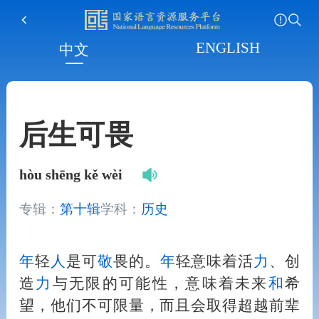
ENGLISH
中文
后生可畏
hòu shēng kě wèi
专辑：
第十辑
学科：
历史
年
轻
人
是可
敬
畏的。
年
轻意味着活
力
、创
造
力
与无限的可能性，意味着未来
和
希
望，他们不可限量，而且会取得超越前辈