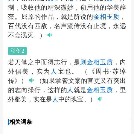
制，吸收他的精深微妙，窃用他的华美辞
藻。屈原的作品，就是所说的
金相玉质
，
百代没有匹敌，名声流传没有止境，永远
不会泯灭。）
引例2
若刀笔之中而得志行，是
则
金相玉质
，内
外俱美，实为
人
宝也。
（《周书·苏绰
传》）
（如果掌管文案的官吏又有突出
的志向操行，这样的
人
就是
金相玉质
，里
外都美，实在是
人
中的瑰宝。）
相关词条