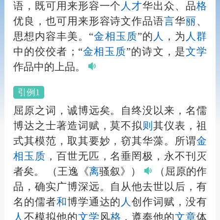
语，既可用来形容一个
人
才
华出众、品
格
优良，也可用来形容诗文作品语
言
华
丽
、
思想内容丰美。“
金相玉质
”的
人
，为
人
群
中的佼佼者；“
金相玉质
”的诗文，是
文学
作品中的上品。
引例1
屈原之词，诚博远矣。自终没以来，名儒
博达之士著造词赋，莫不拟
则
其仪表，祖
式其模范，取其要妙，窃其华藻。所谓
金
相玉质
，百世无匹，名垂罔极，永不刊灭
者矣。
（王逸《
离
骚叙》）
（屈原的作
品，确实广博深远。自从他去世以后，有
名的儒者
和
博学通达的
人
创作词赋，没有
人
不模拟他的
文学
风
格
，遵奉他的
文章
体