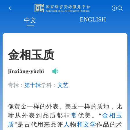
ENGLISH
中文
金相玉质
jīnxiàng-yùzhì
专辑：
第十辑
学科：
文艺
像黄金一样的外表、美玉一样的质地，比
喻从外表到品质都非
常
优美。“
金相玉
质
”是古代用来品评
人
物
和
文学
作品的术