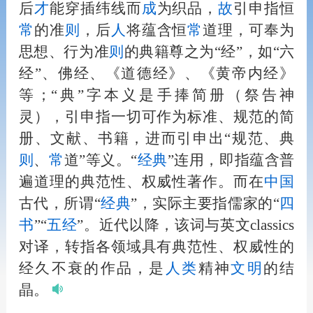
后
才
能穿插纬线而
成
为织品，
故
引申指恒
常
的准
则
，后
人
将蕴含恒
常
道理，可奉为
思想、行为准
则
的典籍尊之为“经”，如“六
经”、佛经、《道德经》、《黄帝内经》
等；“典”字本义是手捧简册（祭告神
灵），引申指一切可作为标准、规范的简
册、文献、书籍，进而引申出“规范、典
则
、
常
道”等义。“
经典
”连用，即指蕴含普
遍道理的典范性、权威性著作。而在
中国
古代，所谓“
经典
”，实际主要指儒家的“
四
书
”“
五经
”。近代以降，该词与英文classics
对译，转指各领域具有典范性、权威性的
经久不衰的作品，是
人
类
精神
文明
的结
晶。