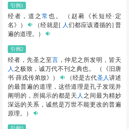
引例1
经者，道之
常
也。
（赵蕤《长短经·定
名》）
（经就是[
人
们都应该遵循的] 普
遍的道理。）
引例2
经者，先圣之至
言
，仲尼之所发明，皆天
人
之极致，诚万代不刊之典也。
（《旧唐
书·薛戎传弟放》）
（经是古代
圣
人
讲述
的最普遍的道理，这些道理是孔子发现并
阐明的，所揭示的都是天
人
之间最为精妙
深远的关系，诚然是万世不能更改的普遍
原理。）
引例3