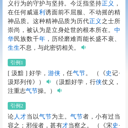
义行为的守护与坚持。今泛指坚持
正义
，
在任何威逼
利
诱面前不屈服、不动摇的精
神品质。这种精神品质为历代
正义
之士所
崇尚，被认为是立身处世的根本所在。
中
华
民族数千
年
，历经磨难而能长盛不衰、
生
生
不息，与此密切相关。
引例1
[ 汲黯 ] 好学，
游
侠
，任
气节
。
（《
史
记·
汲郑列传》）
（汲黯好学，行
侠
仗义，
注重志
气节
操。）
引例2
论
人
才
当以
气节
为主。
气节
者，小有过当
容之；邪佞者，甚有
才
当察之。
（《宋
史
·