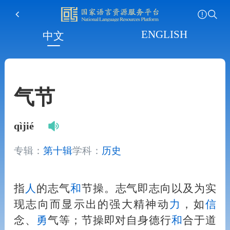
ENGLISH
中文
气节
qìjié
专辑：
第十辑
学科：
历史
指
人
的志气
和
节操。志气即志向以及为实
现志向而显示出的强大精神动
力
，如
信
念、
勇
气等；节操即对自身德行
和
合于道