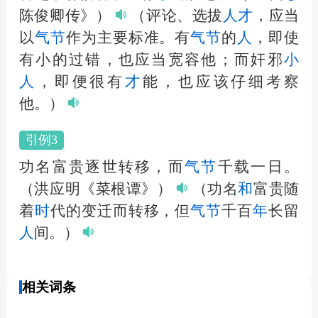
陈俊卿传》）
（评论、选拔
人
才
，应当
以
气节
作为主要标准。有
气节
的
人
，即使
有小的过错，也应当宽容他；而奸邪
小
人
，即便很有
才
能，也应该仔细考察
他。）
引例3
功名富贵逐世转移，而
气节
千载一日。
（洪应明《菜根谭》）
（功名
和
富贵随
着
时
代的变迁而转移，但
气节
千百
年
长留
人
间。）
相关词条