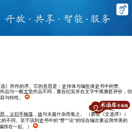
文选》所作的序。它的意思是：
史
传体与编
年
体
史
书中的赞、
作品与一般
文学
作品不同，重在纪实并在文字中寓褒贬评价，但
内容与特性。
思，义归乎翰藻
，
故
与夫篇什杂而集之。
（萧统《文选序》）
大的不同。至于说到
史
书中的“赞”“论”的综合编次要运用华美的
编排在一起。）