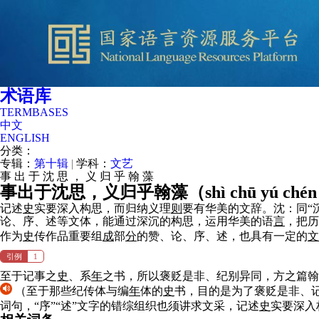
术语库
TERMBASES
中文
ENGLISH
分类：
专辑：
第十辑
|
学科：
文艺
事
出
于
沈
思
，
义
归
乎
翰
藻
事出于沈思，义归乎翰藻（
shì chū yú chén
记述
史
实要深入构思，而归纳义理
则
要有华美的文辞。沈：同“沉
论、序、述等文体，能通过深沉的构思，运用华美的语
言
，把历
作为
史
传作品重要组
成
部
分
的赞、论、序、述，也具有一定的
文
引例
1
至于记事之
史
、系
年
之书，所以褒贬是非、纪别异同，方之篇翰
（至于那些纪传体与编
年
体的
史
书，目的是为了褒贬是非、
词句，“序”“述”文字的错综组织也须讲求文采，记述
史
实要深入