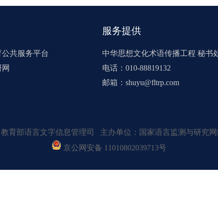
服务提供
育公共服务平台
中华思想文化术语传播工程 秘书
研网
电话：010-88819132
邮箱：shuyu@fltrp.com
：教育部语言文字信息管理司 主办单位：国家语言监测与研究网
京公网安备 11010802039713号