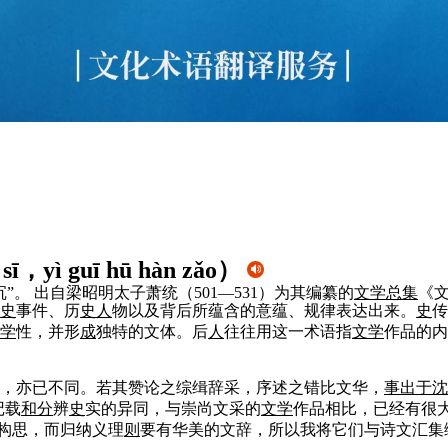
 sī，yì guī hū hàn zǎo
）
”。 出自梁昭明太子萧统（501—531）为其编纂的
文学
总集
《
史
事件、历
史
人
物以及背后所蕴含的意蕴、规律表达出来。
史
传
学
性，并形
成
独特的文体。后
人
往往用这一术语指
文学
作品的
，亦已不同。若其赞论之综缉辞采，序述之错比文华，
事出于沈
记载
和
分
辨
史
实的异同，与崇尚文采的
文学
作品相比，已经有很
构思，而归纳义理
则
要有华美的文辞，所以我将它们与诗文汇集