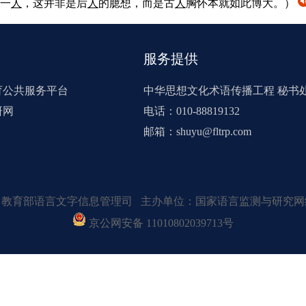
一
人
，这并非是后
人
的臆想，而是古
人
胸怀本就如此博大。）
服务提供
育公共服务平台
中华思想文化术语传播工程 秘书
研网
电话：010-88819132
邮箱：shuyu@fltrp.com
：教育部语言文字信息管理司 主办单位：国家语言监测与研究网
京公网安备 11010802039713号