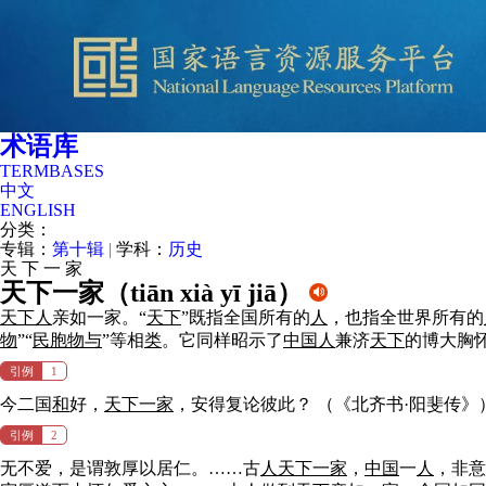
术语库
TERMBASES
中文
ENGLISH
分类：
专辑：
第十辑
|
学科：
历史
天
下
一
家
天下一家（
tiān xià yī jiā
）
天下
人
亲如一家。“
天下
”既指全国所有的
人
，也指全世界所有的
物
”“
民胞物与
”等相
类
。它同样昭示了
中国
人
兼济
天下
的博大胸
引例
1
今二国
和
好，
天下
一家
，安得复论彼此？
（《北齐书·阳斐传》
引例
2
无不爱，是谓敦厚以居仁。……古
人
天下
一家
，
中国
一
人
，非