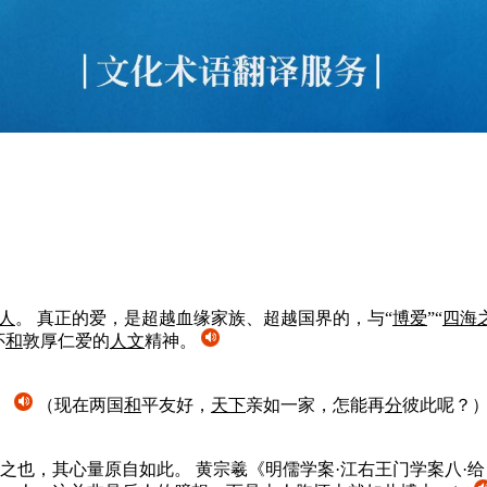
人
。 真正的爱，是超越血缘家族、超越国界的，与“
博爱
”“
四海
怀
和
敦厚仁爱的
人
文
精神。
）
（现在两国
和
平友好，
天下
亲如一家，怎能再
分
彼此呢？
意之也，其心量原自如此。
黄宗羲《明儒学案·江右王门学案八·给