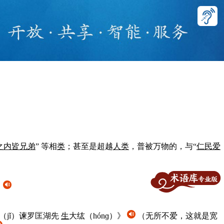
之内皆兄弟
” 等相
类
；甚至是超越
人
类
，普被万物的，与“
仁民爱
）
（jǐ）谏罗匡湖先
生
大纮（hónɡ）》
（无所不爱，这就是宽