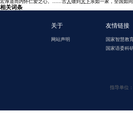
宏厚道而内怀仁爱之心。……古
人
做到
天下
亲如一家，全国如同
相关词条
关于
友情链接
网站声明
国家智慧教
国家语委科
指导单位