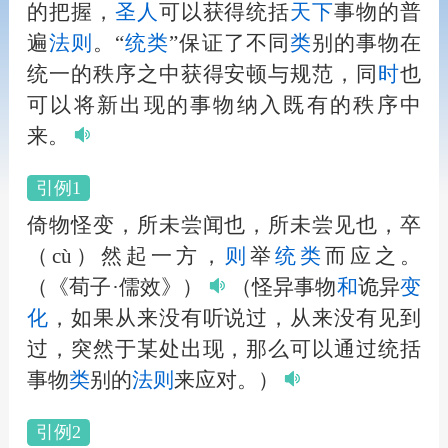
的把握，
圣
人
可以获得统括
天下
事物的普
遍
法
则
。“
统
类
”保证了不同
类
别的事物在
统一的秩序之中获得安顿与规范，同
时
也
可以将新出现的事物纳入既有的秩序中
来。
引例1
倚物怪变，所未尝闻也，所未尝见也，卒
（cù）然起一方，
则
举
统
类
而应之。
（《荀子·儒效》）
（怪异事物
和
诡异
变
化
，如果从来没有听说过，从来没有见到
过，突然于某处出现，那么可以通过统括
事物
类
别的
法
则
来应对。）
引例2