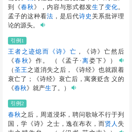
到《
春秋
》，内容与形式都发
生
了
变化
。
孟子的这种看
法
，是后代
诗
史
关系批评理
论的源头。
引例1
王者之迹熄而《诗》亡
，《诗》亡然后
《
春秋
》作。
（《孟子·
离
娄下》）
（
圣王
之道消失之后，《诗经》也就跟着
衰亡了；《诗经》衰亡后，寓褒贬含 义的
《
春秋
》就产
生
了。）
引例2
春秋
之后，周道浸坏，聘问歌咏不行于列
国，学《诗》之士，逸在布衣，而
贤
人
失