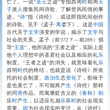
亡了。一说“
圣王
之迹”专指西周
时
期周
天
子
派
人
搜集民间诗歌、了解世风民情的事
迹。“
诗
”指《诗经》，或说即指民间创作
的诗歌。见于《孟子·
离
娄下》。这是
中国
古代关于
文学
演变的学说，揭示了
文学
与
社会的关系。孟子（前372？—前289）倡
导“
王道
”，他所说的“王者之迹”，实际上是
他个
人
理想中的圣君社会以及相应的礼
乐
制度。“王者之迹”的消失，就意味着礼
乐
昌明
时
代的终结，也就是说《诗经》所依
托的社会制度、
政治
生
态
变化
了，歌咏于
是也衰亡了，不可能再产
生
《诗经》那样
的同
类
作品。而寓褒贬含义的《
春秋
》
则
应
时
产
生
，以适应礼崩
乐
坏
时
的社会现实
需要。
因
为社会现实的变迁，从《诗经》