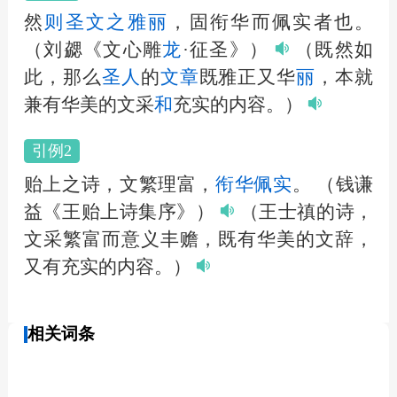
然
则
圣文之雅
丽
，固衔华而佩实者也。
（刘勰《文心雕
龙
·征圣》）
（既然如
此，那么
圣
人
的
文章
既雅正又华
丽
，本就
兼有华美的文采
和
充实的内容。）
引例2
贻上之诗，文繁理富，
衔华佩实
。
（钱谦
益《王贻上诗集序》）
（王士禛的诗，
文采繁富而意义丰赡，既有华美的文辞，
又有充实的内容。）
相关词条