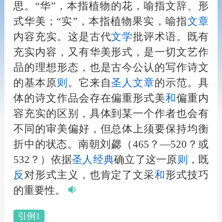
思。“华”，本指植物的花，喻指文辞、形
式华美；“实”，本指植物果实，喻指
文章
内容充实。这是古代
文学
批评术语。既有
充实内容，又有华美形式，是一切文艺作
品的理想形态，也是古今公认的写作诗文
的基本原
则
。它来自
圣
人
文章
的示范。具
体的诗文作品会存在偏重形式美
和
偏重内
容充实的区别，具体到某一个作者也会有
不同的审美偏好，但总体上须要保持均衡
折中的状态。南朝刘勰（465？—520？或
532？）依据
圣
人
经典
确立了这一原
则
，既
反
对形式主义，也肯定了文采
和
形式技巧
的重要性。
引例1