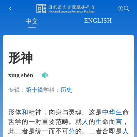
ENGLISH
中文
形神
xíng shén
专辑：
第十辑
学科：
历史
形体
和
精神，肉身与灵魂。这是
中华
生
命
哲学的一对重要范畴。就
人
的
生
命而
言
，
此二者是统一而不可
分
的。二者合即是
人