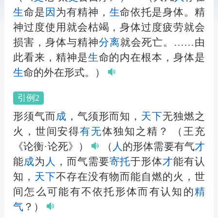
生
命是
因
为有精神，
生
命依托是身体。精
神过度使用就会枯竭，身体过度疲劳就会
损害，身体与精神
分
离
就会死亡。……由
此看来，精神是
生
命的内在根本，身体是
生
命的外在形式。）
引例2
形须气而
成
，气须形而知，
天下
无独燃之
火，世间安得
有无
体独知之精？
（王充
《论衡·论死》）
（
人
的形体需要有气
才
能
成
为
人
，而气需要
寄托
于形体
才
能有认
知，
天下
不存在没有物而能自燃的火，世
间怎么可能有不依托形体而有认知的
精
气
？）