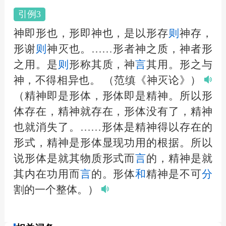
引例3
神即形也，形即神也，是以形存
则
神存，
形谢
则
神灭也。……形者神之质，神者形
之用。是
则
形称其质，神
言
其用。形之与
神，不得相异也。
（范缜《神灭论》）
（精神即是形体，形体即是精神。所以形
体存在，精神就存在，形体没有了，精神
也就消失了。……形体是精神得以存在的
形式，精神是形体显现功用的根据。所以
说形体是就其物质形式而
言
的，精神是就
其内在功用而
言
的。形体
和
精神是不可
分
割的一个整体。）