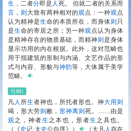
生
，二者
分
即是
人
死。 但就二者的关系而
言
，
则
大致有两种相对的
观
点：一种
观
点
认为精神是
生
命的本质所在，而身体
则
只
是
生
命的寄居之所；另一种
观
点认为身体
是精神存在的物质基础，而精神
则
是身体
显示功用的内在根据。此外，这对范畴也
用于指建筑的形制与内涵、文艺作品的形
式与内容、形貌与
神
韵
等，大体属于美学
范畴。
引例1
凡
人
所
生
者神也，所托者形也。神
大用
则
竭，形大劳
则
敝，
形神
离
则
死。……由是
观
之，神者
生
之本也，形者
生
之具也。
（《
史
记·太
史
公自序》）
（大凡
人
存在